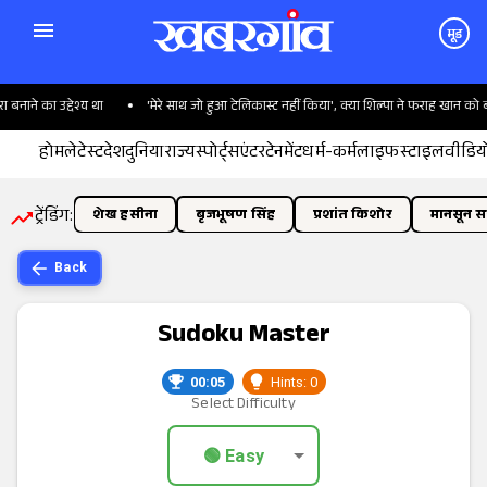
मूड
ाने का उद्देश्य था
'मेरे साथ जो हुआ टेलिकास्ट नहीं किया', क्या शिल्पा ने फराह खान को बत
होम
लेटेस्ट
देश
दुनिया
राज्य
स्पोर्ट्स
एंटरटेनमेंट
धर्म-कर्म
लाइफस्टाइल
वीडिय
ट्रेंडिंग:
शेख हसीना
बृजभूषण सिंह
प्रशांत किशोर
मानसून सत
Back
Sudoku Master
00:06
Hints: 0
Select Difficulty
🟢 Easy