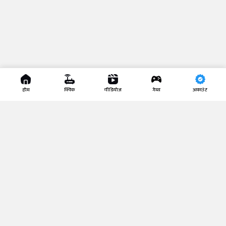
होम
क्विक
वीडियोज
गेम्स
अकाउंट