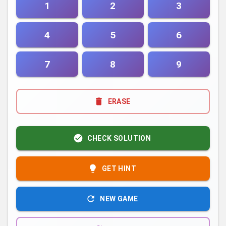
1
2
3
4
5
6
7
8
9
ERASE
CHECK SOLUTION
GET HINT
NEW GAME