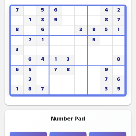
7
5
6
4
2
1
3
9
8
7
8
6
2
9
5
1
7
1
5
3
6
4
1
3
8
6
5
7
8
9
3
7
6
1
8
7
3
5
Number Pad