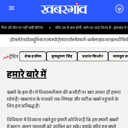
मूड
पिता की मौत पर नहीं आईं बेटियां
'सीधे CM से बात होगी, आने का वादा किया है', झारखंड में बोल
होम
लेटेस्ट
देश
दुनिया
राज्य
स्पोर्ट्स
एंटरटेनमेंट
धर्म-कर्म
लाइफस्टाइल
वीडिय
ट्रेंडिंग:
शेख हसीना
बृजभूषण सिंह
प्रशांत किशोर
मानसून सत
हमारे बारे में
खबरों के इस दौर में विश्वसनीयता की कसौटी पर खरा उतरना ही हमारा
ध्येय है। खबरगांव के पाठकों तक निष्पक्ष और सटीक खबरें पहुंचाने के
लिए हम प्रतिबद्ध हैं।
विविधता में विश्वास रखते हुए हमारी कोशिश है कि हम अपनी खबरों
में अलग-अलग पहलुओं को शामिल कर सकें। इसके जरिए हम अपने