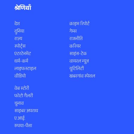
श्रेणियाँ
देश
क्राइम रिपोर्ट
दुनिया
गेम्स
राज्य
राजनीति
स्पोर्ट्स
करियर
एंटरटेनमेंट
साइंस-टेक
धर्म-कर्म
वायरल न्यूज़
लाइफस्टाइल
यूटिलिटी
वीडियो
खबरगांव स्पेशल
वेब स्टोरी
फोटो गैलरी
चुनाव
साइबर अपराध
ए.आई.
रुपया-पैसा