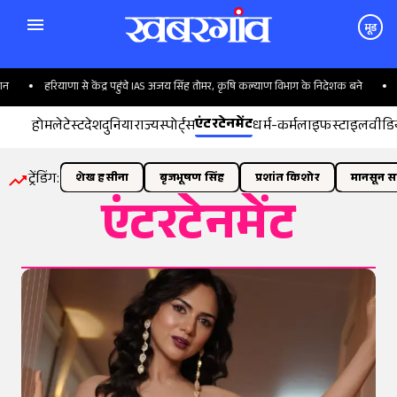
मूड
हरियाणा से केंद्र पहुंचे IAS अजय सिंह तोमर, कृषि कल्याण विभाग के निदेशक बने
पिंज
एंटरटेनमेंट
होम
लेटेस्ट
देश
दुनिया
राज्य
स्पोर्ट्स
धर्म-कर्म
लाइफस्टाइल
वीडि
ट्रेंडिंग:
शेख हसीना
बृजभूषण सिंह
प्रशांत किशोर
मानसून सत
एंटरटेनमेंट