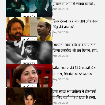
इमरान हाशमी से ज्यादा चमकीं
शबाना आजमी
Aug 06 2026
एंटरटेनमेंट
डिनर टेबल पर तेज प्रताप और पवन
सिंह की नोकझोंक
Aug 06 2026
एंटरटेनमेंट
बिरयानी विवाद के बाद प्रणित ने
किया कमबैक शो का ऐलान, समय
रैना से तुलना
Aug 06 2026
एंटरटेनमेंट
'लॉक अप 2' की विजेता बनीं श्रेया
कालरा, शिवांगी फर्स्ट रनरअप
Aug 05 2026
एंटरटेनमेंट
क्या आकांक्षा चमोला ने टीआरपी
के लिए कही गौरव खन्ना से तलाक
की बात?
Aug 05 2026