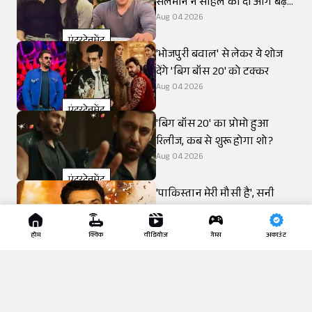
सलमान ने सोहेल को दी आगे बढ़ने
की सलाह
Aug 04 2026
एंटरटेनमेंट
'भोजपुरी बवाल' से लेकर ये शोज
देंगे 'बिग बॉस 20' को टक्कर
Aug 04 2026
एंटरटेनमेंट
'बिग बॉस 20' का प्रोमो हुआ
रिलीज, कब से शुरू होगा शो?
Aug 04 2026
एंटरटेनमेंट
'पाकिस्तान मेरी मौसी है', सनी
देओल ने क्यों दोहराया पिता धर्मेंद्र
का बयान?
Aug 04 2026
होम
क्विक
वीडियोज
गेम्स
अकाउंट
एंटरटेनमेंट
हर्षद चोपड़ा ने शिवांगी जोशी के
लिए छोड़ा फिनाले का स्पॉट
Aug 04 2026