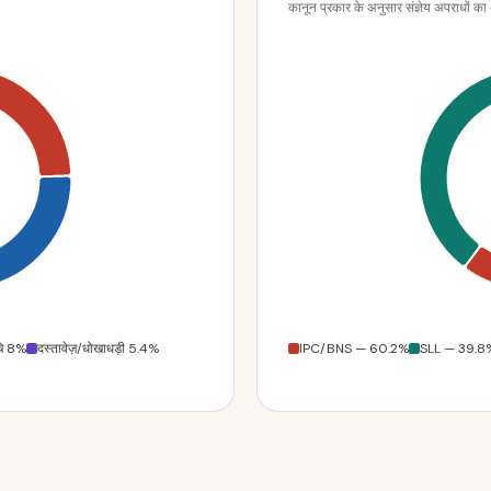
कानून प्रकार के अनुसार संज्ञेय अपराधों का
चे 8%
दस्तावेज़/धोखाधड़ी 5.4%
IPC/BNS — 60.2%
SLL — 39.8