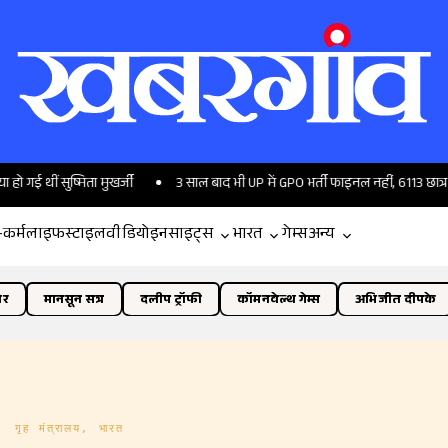
ीं सुष्मिता मुखर्जी
3 साल बाद भी UP में GPO भर्ती फाइनल नहीं, 6113 छात्र बेहाल; 
-कर्म
लाइफस्टाइल
वीडियो
इनसाइट्स
भारत
गेम्स
अन्य
ोर
मानसून सत्र
दलीप ट्रॉफी
कॉमनवेल्थ गेम्स
अभिजीत दीपके
 मंत्रालय, भारत