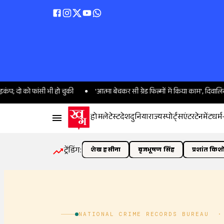
 को फांसी भी हो चुकी
'आत्मा बेचकर सी ग्रेड फिल्मों में किया काम', दिवालिया हो गई थ
होम
लेटेस्ट
देश
दुनिया
राज्य
स्पोर्ट्स
एंटरटेनमेंट
धर्म
ट्रेंडिंग:
शेख हसीना
बृजभूषण सिंह
प्रशांत किश
NATIONAL CRIME RECORDS BUREAU · गृह