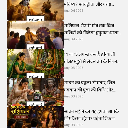
भविष्य? भगवद्गीता और गरुड़
पुराण से समझिए
Aug 04 2026
धर्म-कर्म
राशिफल: मेष से मीन तक किन
राशियों को मिलेगा हनुमान भगवान
का आशीर्वाद?
Aug 04 2026
धर्म-कर्म
14 या 15 अगस्त कब है हरियाली
तीज? मुहूर्त से लेकर व्रत के नियम
जानिए
Aug 03 2026
धर्म-कर्म
सावन का पहला सोमवार, शिव
भगवान की पूजा की विधि और
नियम जानिए
Aug 03 2026
धर्म-कर्म
सावन महीने का यह हफ्ता आपके
लिए कैसा रहेगा? पढ़ें राशिफल
Aug 03 2026