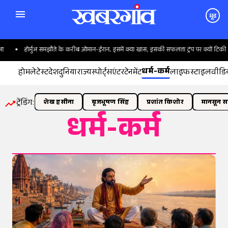
मूड
होर्मुज समझौते के करीब ओमान-ईरान, इसमें क्या खास; इसकी सफलता ट्रंप पर क्यों टिकी
धर्म-कर्म
होम
लेटेस्ट
देश
दुनिया
राज्य
स्पोर्ट्स
एंटरटेनमेंट
लाइफस्टाइल
वीडि
ट्रेंडिंग:
शेख हसीना
बृजभूषण सिंह
प्रशांत किशोर
मानसून सत
धर्म-कर्म