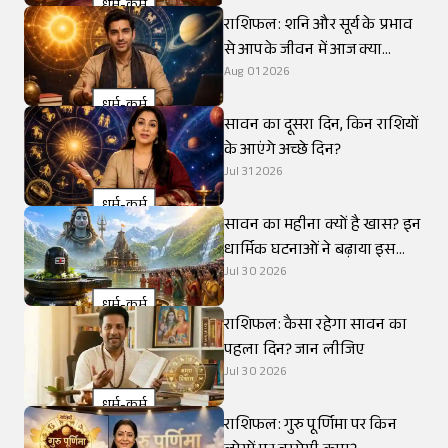
धर्म-कर्म
राशिफल: शनि और सूर्य के प्रभाव
से आपके जीवन में आज क्या
बदलेगा?
Aug 01 2026
धर्म-कर्म
सावन का दूसरा दिन, किन राशियों
के आएंगे अच्छे दिन?
Jul 31 2026
धर्म-कर्म
सावन का महीना क्यों है खास? इन
धार्मिक घटनाओं ने बढ़ाया इस
महीने का महत्व
Jul 30 2026
धर्म-कर्म
राशिफल: कैसा रहेगा सावन का
पहला दिन? जान लीजिए
Jul 30 2026
धर्म-कर्म
राशिफल: गुरु पूर्णिमा पर किन