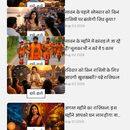
धर्म-कर्म
सावन के पहले सोमवार को किन
राशियों पर बरसेगी शिव कृपा?
Aug 03 2026
धर्म-कर्म
सावन के महीने में कांवड़ ले जा रहे
हैं? भूलकर भी न करें ये 5 काम
Aug 02 2026
धर्म-कर्म
रविवार को किन राशियों के लिए
आएगी खुशखबरी? पढ़ें राशिफल
Aug 02 2026
धर्म-कर्म
अगस्त महीने का राशिफल: इस
महीने आपको धन लाभ होगा या
नहीं?
Aug 01 2026