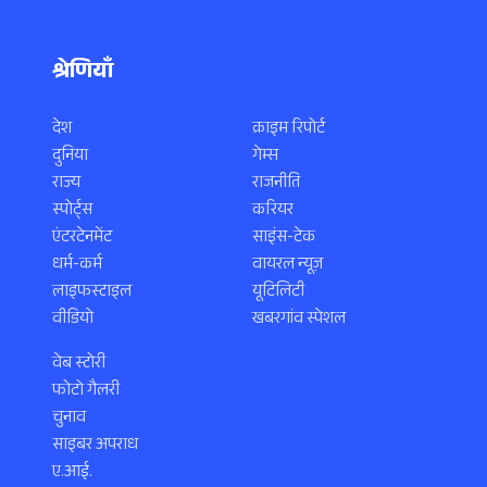
श्रेणियाँ
देश
क्राइम रिपोर्ट
दुनिया
गेम्स
राज्य
राजनीति
स्पोर्ट्स
करियर
एंटरटेनमेंट
साइंस-टेक
धर्म-कर्म
वायरल न्यूज़
लाइफस्टाइल
यूटिलिटी
वीडियो
खबरगांव स्पेशल
वेब स्टोरी
फोटो गैलरी
चुनाव
साइबर अपराध
ए.आई.