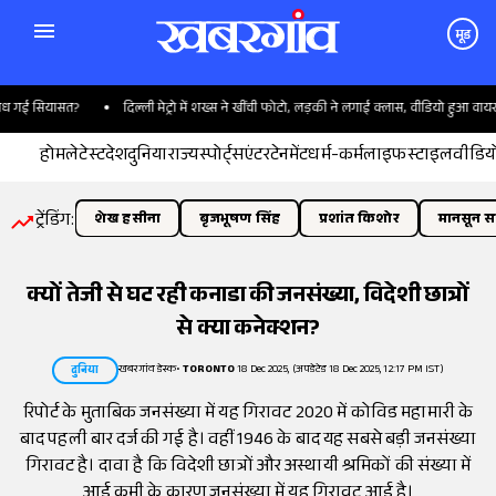
मूड
गई सियासत?
दिल्ली मेट्रो में शख्स ने खींची फोटो, लड़की ने लगाई क्लास, वीडियो हुआ वायरल
होम
लेटेस्ट
देश
दुनिया
राज्य
स्पोर्ट्स
एंटरटेनमेंट
धर्म-कर्म
लाइफस्टाइल
वीडिय
ट्रेंडिंग:
शेख हसीना
बृजभूषण सिंह
प्रशांत किशोर
मानसून सत
क्यों तेजी से घट रही कनाडा की जनसंख्या, विदेशी छात्रों
से क्या कनेक्शन?
खबरगांव डेस्क
•
TORONTO
18 Dec 2025, (अपडेटेड 18 Dec 2025, 12:17 PM IST)
दुनिया
रिपोर्ट के मुताबिक जनसंख्या में यह गिरावट 2020 में कोविड महामारी के
बाद पहली बार दर्ज की गई है। वहीं 1946 के बाद यह सबसे बड़ी जनसंख्या
गिरावट है। दावा है कि विदेशी छात्रों और अस्थायी श्रमिकों की संख्या में
आई कमी के कारण जनसंख्या में यह गिरावट आई है।