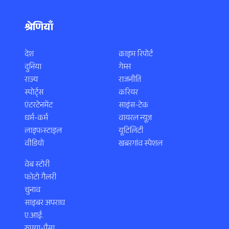
श्रेणियाँ
देश
क्राइम रिपोर्ट
दुनिया
गेम्स
राज्य
राजनीति
स्पोर्ट्स
करियर
एंटरटेनमेंट
साइंस-टेक
धर्म-कर्म
वायरल न्यूज़
लाइफस्टाइल
यूटिलिटी
वीडियो
खबरगांव स्पेशल
वेब स्टोरी
फोटो गैलरी
चुनाव
साइबर अपराध
ए.आई.