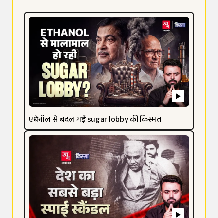
एथेनॉल से बदल गई sugar lobby की किस्मत