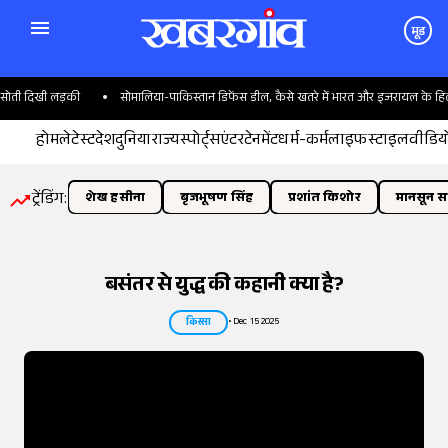
मूड
िखी लड़की
सोमालिया-पाकिस्तान डिफेंस डील, कैसे खतरे में भारत और इजरायल के हित?
होम
लेटेस्ट
देश
दुनिया
राज्य
स्पोर्ट्स
एंटरटेनमेंट
धर्म-कर्म
लाइफस्टाइल
वीडिय
ट्रेंडिंग:
शेख हसीना
बृजभूषण सिंह
प्रशांत किशोर
मानसून सत
बसंतर से युद्ध की कहानी क्या है?
•
Dec 15 2025
किस्सा
तस्वीर:
इंडियन एक्सप्रेस/योगेश पाटिल