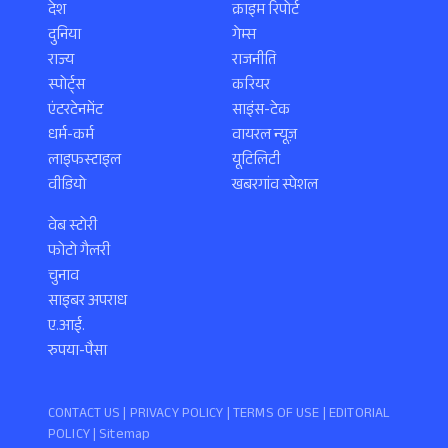
देश
क्राइम रिपोर्ट
दुनिया
गेम्स
राज्य
राजनीति
स्पोर्ट्स
करियर
एंटरटेनमेंट
साइंस-टेक
धर्म-कर्म
वायरल न्यूज़
लाइफस्टाइल
यूटिलिटी
वीडियो
खबरगांव स्पेशल
वेब स्टोरी
फोटो गैलरी
चुनाव
साइबर अपराध
ए.आई.
रुपया-पैसा
CONTACT US |
PRIVACY POLICY
|
TERMS OF USE
|
EDITORIAL
POLICY
| Sitemap