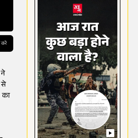
 करें
ने
 से
) का