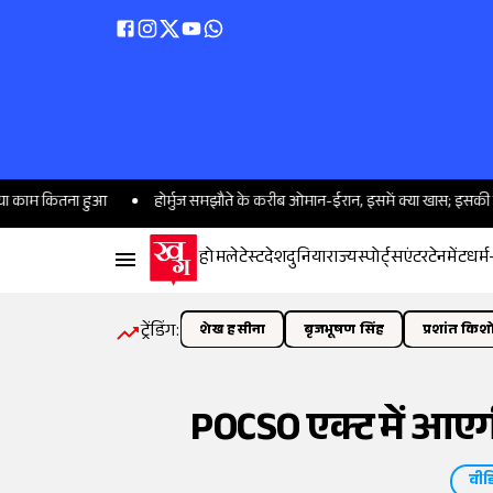
ा हुआ
होर्मुज समझौते के करीब ओमान-ईरान, इसमें क्या खास; इसकी सफलता ट्रंप पर
होम
लेटेस्ट
देश
दुनिया
राज्य
स्पोर्ट्स
एंटरटेनमेंट
धर्म
ट्रेंडिंग:
शेख हसीना
बृजभूषण सिंह
प्रशांत किश
POCSO एक्ट में आएग
वीड