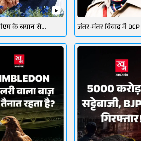
ीएम के बयान से
जंतर-मंतर विवाद में DCP
तेज
लांबा चर्चा में