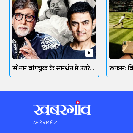
सोनम वांगचुक के समर्थन में उतरे
रूफस: व
ओमी वैद्य
आसमानी 
हमारे बारे में