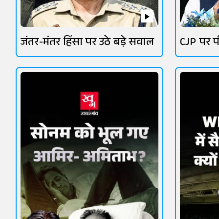
जंतर-मंतर हिंसा पर उठे बड़े सवाल
CJP पर प
सियासत 