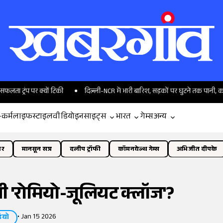
 क्यों टिकी
दिल्ली-NCR में भारी बारिश, सड़कों पर घुटने तक पानी, कल कैसा रहेग
-कर्म
लाइफस्टाइल
वीडियो
इनसाइट्स
भारत
गेम्स
अन्य
ोर
मानसून सत्र
दलीप ट्रॉफी
कॉमनवेल्थ गेम्स
अभिजीत दीपके
ी 'रोमियो-जूलियट क्लॉज'?
•
Jan 15 2026
ियो