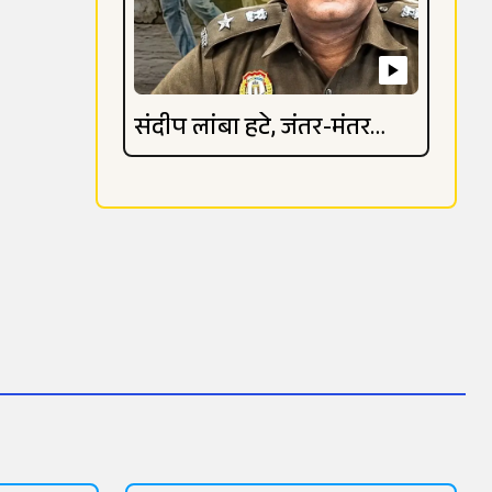
संदीप लांबा हटे, जंतर-मंतर
विवाद गहराया