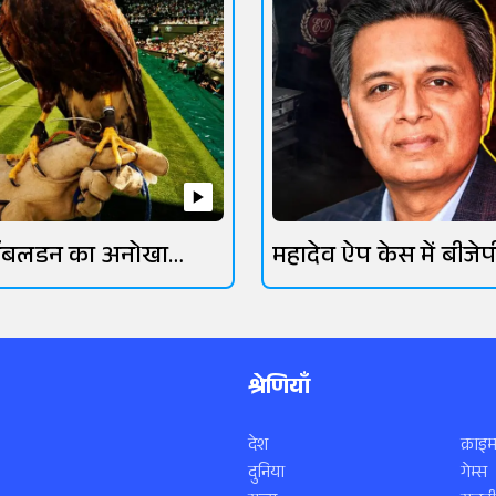
िंबलडन का अनोखा
महादेव ऐप केस में बीजेप
रक्षक
गिरफ्तार
श्रेणियाँ
देश
क्राइम
दुनिया
गेम्स