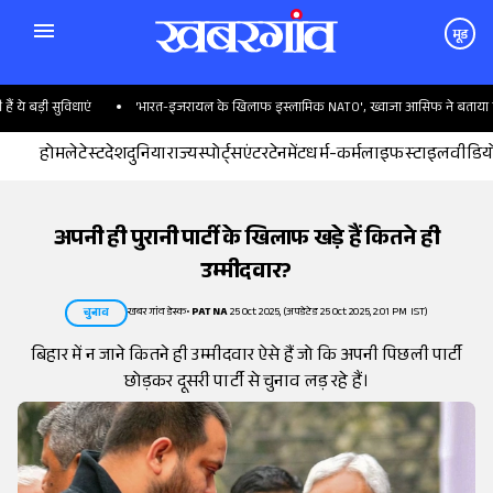
मूड
 बड़ी सुविधाएं
'भारत-इजरायल के खिलाफ इस्लामिक NATO', ख्वाजा आसिफ ने बताया पाकिस
होम
लेटेस्ट
देश
दुनिया
राज्य
स्पोर्ट्स
एंटरटेनमेंट
धर्म-कर्म
लाइफस्टाइल
वीडिय
अपनी ही पुरानी पार्टी के खिलाफ खड़े हैं कितने ही
उम्मीदवार?
खबरगांव डेस्क
•
PATNA
25 Oct 2025, (अपडेटेड 25 Oct 2025, 2:01 PM IST)
चुनाव
बिहार में न जाने कितने ही उम्मीदवार ऐसे हैं जो कि अपनी पिछली पार्टी
छोड़कर दूसरी पार्टी से चुनाव लड़ रहे हैं।