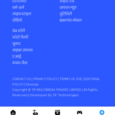
एंटरटेनमेंट
साइंस-टेक
धर्म-कर्म
वायरल न्यूज़
लाइफस्टाइल
यूटिलिटी
वीडियो
खबरगांव स्पेशल
वेब स्टोरी
फोटो गैलरी
चुनाव
साइबर अपराध
ए.आई.
रुपया-पैसा
CONTACT US |
PRIVACY POLICY
|
TERMS OF USE
|
EDITORIAL
POLICY
| Sitemap
Copyright ©️ TIF MULTIMEDIA PRIVATE LIMITED | All Rights
Reserved | Developed By
TIF Technologies