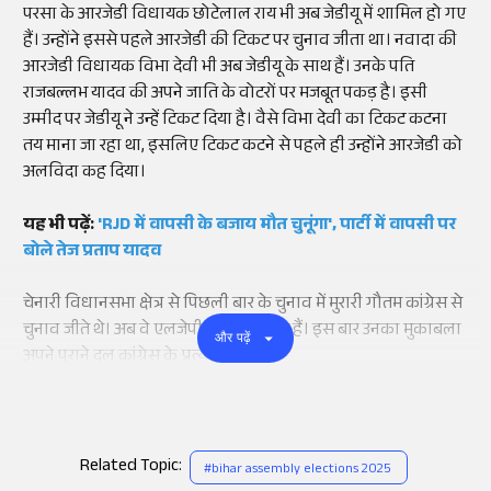
परसा के आरजेडी विधायक छोटेलाल राय भी अब जेडीयू में शामिल हो गए
हैं। उन्होंने इससे पहले आरजेडी की टिकट पर चुनाव जीता था। नवादा की
आरजेडी विधायक विभा देवी भी अब जेडीयू के साथ हैं। उनके पति
राजबल्लभ यादव की अपने जाति के वोटरों पर मजबूत पकड़ है। इसी
उम्मीद पर जेडीयू ने उन्हें टिकट दिया है। वैसे विभा देवी का टिकट कटना
तय माना जा रहा था, इसलिए टिकट कटने से पहले ही उन्होंने आरजेडी को
अलविदा कह दिया।
यह भी पढ़ें:
'RJD में वापसी के बजाय मौत चुनूंगा', पार्टी में वापसी पर
बोले तेज प्रताप यादव
चेनारी विधानसभा क्षेत्र से पिछली बार के चुनाव में मुरारी गौतम कांग्रेस से
चुनाव जीते थे। अब वे एलजेपी (आर) के साथ हैं। इस बार उनका मुकाबला
और पढ़ें
अपने पुराने दल कांग्रेस के प्रत्याशी से है।
Related Topic:
#
bihar assembly elections 2025
Add
as a