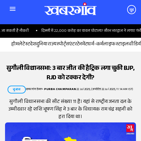
मूड
 सकती है नौकरी
दिल्ली में 22,000 करोड़ का चावल घोटाला? सौरभ भारद्वाज ने लगाए गंभीर आ
होम
लेटेस्ट
देश
दुनिया
राज्य
स्पोर्ट्स
एंटरटेनमेंट
धर्म-कर्म
लाइफस्टाइल
वीडिय
सुगौली विधानसभा: 3 बार जीत की हैट्रिक लगा चुकी BJP,
RJD को टक्कर देगी?
खबरगांव डेस्क
•
PURBA CHAMPARAN
22 Jul 2025, (अपडेटेड 22 Jul 2025, 11:14 AM IST)
चुनाव
सुगौली विधानसभा की सीट संख्या 11 है। यहां से राष्ट्रीय जनता दल के
उम्मीदवार रहे शशि भूषण सिंह ने 3 बार के विधायक राम चंद्र सहनी को
हरा दिया था।