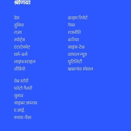
श्रेणियाँ
देश
क्राइम रिपोर्ट
दुनिया
गेम्स
राज्य
राजनीति
स्पोर्ट्स
करियर
एंटरटेनमेंट
साइंस-टेक
धर्म-कर्म
वायरल न्यूज़
लाइफस्टाइल
यूटिलिटी
वीडियो
खबरगांव स्पेशल
वेब स्टोरी
फोटो गैलरी
चुनाव
साइबर अपराध
ए.आई.
रुपया-पैसा