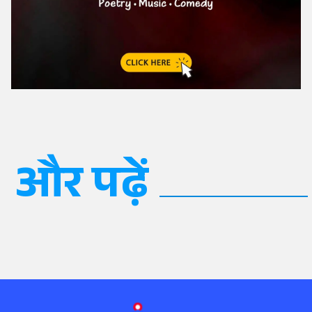
और पढ़ें