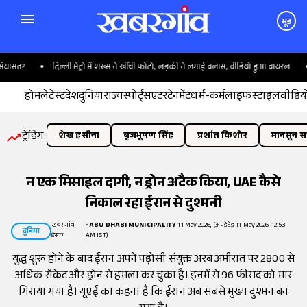
मूड
सत?
दिल्ली मेट्रो में शख्स ने खींची फोटो, लड़की ने लगाई क्लास, वीडियो हुआ वायरल
U
होम
लेटेस्ट
देश
दुनिया
राज्य
स्पोर्ट्स
एंटरटेनमेंट
धर्म-कर्म
लाइफस्टाइल
वीडिय
ट्रेंडिंग:
शेख हसीना
बृजभूषण सिंह
प्रशांत किशोर
मानसून सत
न एक मिसाइल दागी, न ड्रोन अटैक किया, UAE कैसे
निकाल रहा ईरान से दुश्मनी
खबरगांव
•
ABU DHABI MUNICIPALITY
11 May 2026, (अपडेटेड 11 May 2026, 12:53
दुनिया
डेस्क
AM IST)
युद्ध शुरू होने के बाद ईरान अपने पड़ोसी संयुक्त अरब अमीरात पर 2800 से
अधिक रॉकेट और ड्रोन से हमला कर चुका है। इनमें से 96 फीसद को मार
गिराया गया है। यूएई का कहना है कि ईरान अब सबसे मुख्य दुश्मन बन