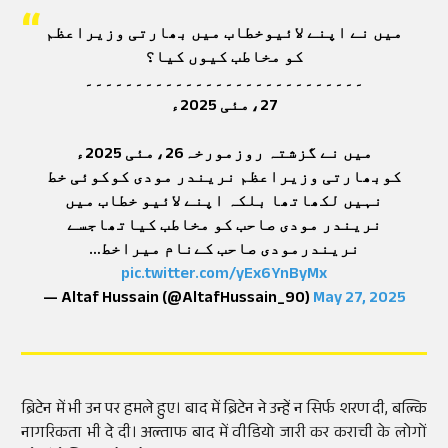
میں نے اپنے لائیوخطاب میں بھارتی وزیراعظم
کو مخاطب کیوں کیا؟
۔۔۔۔۔۔۔۔۔۔۔۔۔۔۔۔۔۔۔۔۔۔۔۔۔۔۔۔
27،مئی 2025ء
میں نے گزشتہ روزمورخہ26،مئی 2025ء
کوبھارتی وزیراعظم نریندر مودی کوکوئی خط
نہیں لکھاتھا بلکہ اپنے لائیو خطاب میں
نریندر مودی صاحب کو مخاطب کیاتھاجسے
نریندرمودی صاحب کےنام میراخط…
pic.twitter.com/yEx6YnByMx
— Altaf Hussain (@AltafHussain_90)
May 27, 2025
ब्रिटेन में भी उन पर हमले हुए। बाद में ब्रिटेन ने उन्हें न सिर्फ शरण दी, बल्कि
नागरिकता भी दे दी। अल्ताफ बाद में वीडियो जारी कर कराची के लोगों