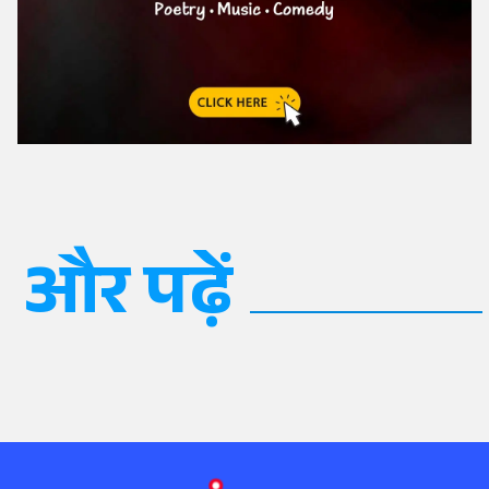
और पढ़ें