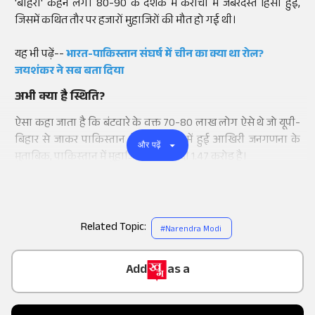
'बाहरी' कहने लगे। 80-90 के दशक में कराची में जबरदस्त हिंसा हुई,
जिसमें कथित तौर पर हजारों मुहाजिरों की मौत हो गई थी।
यह भी पढ़ें--
भारत-पाकिस्तान संघर्ष में चीन का क्या था रोल?
जयशंकर ने सब बता दिया
अभी क्या है स्थिति?
ऐसा कहा जाता है कि बंटवारे के वक्त 70-80 लाख लोग ऐसे थे जो यूपी-
बिहार से जाकर पाकिस्तान में बसे। 2017 में हुई आखिरी जनगणना के
और पढ़ें
मुताबिक, पाकिस्तान में मुहाजिरों की आबादी 1.47 करोड़ है।
Related Topic:
#
Narendra Modi
Add
as a
Trusted Source on