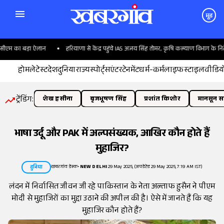
मूड
एम का बड़ा ऐलान
हरियाणा से केंद्र पहुंचे IAS अजय सिंह तोमर, कृषि कल्याण विभाग के निदेशक
होम
लेटेस्ट
देश
दुनिया
राज्य
स्पोर्ट्स
एंटरटेनमेंट
धर्म-कर्म
लाइफस्टाइल
वीडिय
ट्रेंडिंग:
शेख हसीना
बृजभूषण सिंह
प्रशांत किशोर
मानसून सत
भाषा उर्दू और PAK में अल्पसंख्यक, आखिर कौन होते हैं
मुहाजिर?
खबरगांव डेस्क
•
NEW DELHI
29 May 2025, (अपडेटेड 29 May 2025, 7:19 AM IST)
दुनिया
लंदन में निर्वासित जीवन जी रहे पाकिस्तान के नेता अल्ताफ हुसैन ने पीएम
मोदी से मुहाजिरों का मुद्दा उठाने की अपील की है। ऐसे में जानते हैं कि यह
मुहाजिर कौन होते हैं?