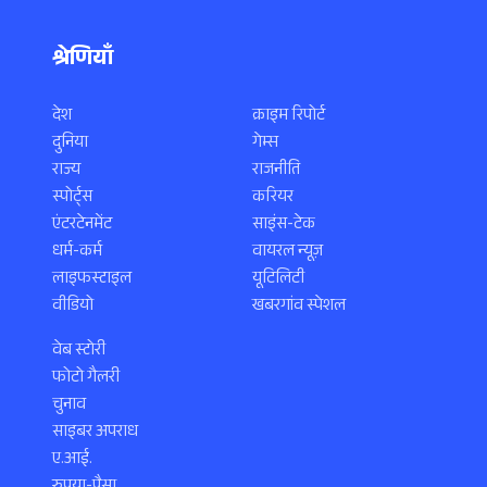
श्रेणियाँ
देश
क्राइम रिपोर्ट
दुनिया
गेम्स
राज्य
राजनीति
स्पोर्ट्स
करियर
एंटरटेनमेंट
साइंस-टेक
धर्म-कर्म
वायरल न्यूज़
लाइफस्टाइल
यूटिलिटी
वीडियो
खबरगांव स्पेशल
वेब स्टोरी
फोटो गैलरी
चुनाव
साइबर अपराध
ए.आई.