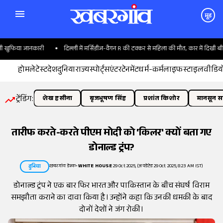
मूड
 खुफिया जानकारी
दिल्ली में मर्सिडीज-वैगन R की टक्कर से महिला की मौत, कार में दिखी बीय
होम
लेटेस्ट
देश
दुनिया
राज्य
स्पोर्ट्स
एंटरटेनमेंट
धर्म-कर्म
लाइफस्टाइल
वीडिय
ट्रेंडिंग:
शेख हसीना
बृजभूषण सिंह
प्रशांत किशोर
मानसून सत
तारीफ करते-करते पीएम मोदी को 'किलर' क्यों बता गए
डोनाल्ड ट्रंप?
खबरगांव डेस्क
•
WHITE HOUSE
29 Oct 2025, (अपडेटेड 29 Oct 2025, 8:23 AM IST)
दुनिया
डोनाल्ड ट्रंप ने एक बार फिर भारत और पाकिस्तान के बीच संघर्ष विराम
समझौता कराने का दावा किया है। उन्होंने कहा कि उनकी धमकी के बाद
दोनों देशों ने जंग रोकी।