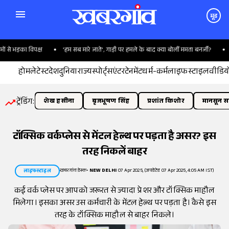
मूड
 भड़का विपक्ष
'हम सब मारे जाते', गाड़ी पर हमले के बाद क्या बोलीं ममता बनर्जी?
हाईव
होम
लेटेस्ट
देश
दुनिया
राज्य
स्पोर्ट्स
एंटरटेनमेंट
धर्म-कर्म
लाइफस्टाइल
वीडिय
ट्रेंडिंग:
शेख हसीना
बृजभूषण सिंह
प्रशांत किशोर
मानसून सत
टॉक्सिक वर्कप्लेस से मेंटल हेल्थ पर पड़ता है असर? इस
तरह निकलें बाहर
खबरगांव डेस्क
•
NEW DELHI
07 Apr 2025, (अपडेटेड 07 Apr 2025, 4:05 AM IST)
लाइफस्टाइल
कई वर्क प्लेस पर आपको जरूरत से ज्यादा प्रेशर और टॉक्सिक माहौल
मिलेगा। इसका असर उस कर्मचारी के मेंटल हेल्थ पर पड़ता है। कैसे इस
तरह के टॉक्सिक माहौल से बाहर निकले।