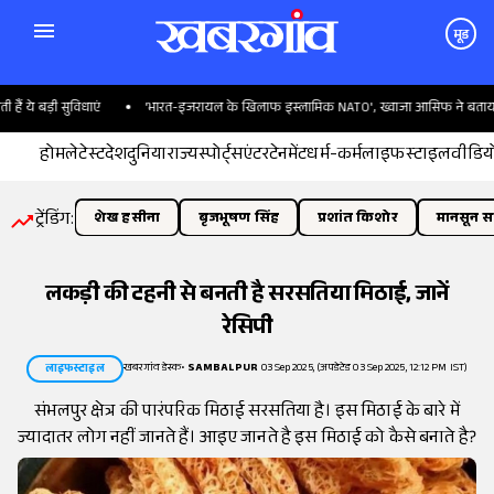
मूड
ये बड़ी सुविधाएं
'भारत-इजरायल के खिलाफ इस्लामिक NATO', ख्वाजा आसिफ ने बताया पाक
होम
लेटेस्ट
देश
दुनिया
राज्य
स्पोर्ट्स
एंटरटेनमेंट
धर्म-कर्म
लाइफस्टाइल
वीडिय
ट्रेंडिंग:
शेख हसीना
बृजभूषण सिंह
प्रशांत किशोर
मानसून सत
लकड़ी की टहनी से बनती है सरसतिया मिठाई, जानें
रेसिपी
खबरगांव डेस्क
•
SAMBALPUR
03 Sep 2025, (अपडेटेड 03 Sep 2025, 12:12 PM IST)
लाइफस्टाइल
संभलपुर क्षेत्र की पारंपरिक मिठाई सरसतिया है। इस मिठाई के बारे में
ज्यादातर लोग नहीं जानते हैं। आइए जानते है इस मिठाई को कैसे बनाते है?