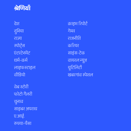
श्रेणियाँ
देश
क्राइम रिपोर्ट
दुनिया
गेम्स
राज्य
राजनीति
स्पोर्ट्स
करियर
एंटरटेनमेंट
साइंस-टेक
धर्म-कर्म
वायरल न्यूज़
लाइफस्टाइल
यूटिलिटी
वीडियो
खबरगांव स्पेशल
वेब स्टोरी
फोटो गैलरी
चुनाव
साइबर अपराध
ए.आई.
रुपया-पैसा