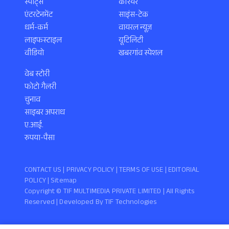
स्पोर्ट्स
करियर
एंटरटेनमेंट
साइंस-टेक
धर्म-कर्म
वायरल न्यूज़
लाइफस्टाइल
यूटिलिटी
वीडियो
खबरगांव स्पेशल
वेब स्टोरी
फोटो गैलरी
चुनाव
साइबर अपराध
ए.आई.
रुपया-पैसा
CONTACT US |
PRIVACY POLICY
|
TERMS OF USE
|
EDITORIAL
POLICY
| Sitemap
Copyright ©️ TIF MULTIMEDIA PRIVATE LIMITED | All Rights
Reserved | Developed By
TIF Technologies