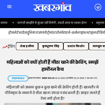
मूड
या
'कागजी समझौते से सुरक्षा नहीं मिलेगी', सऊदी अरब पर भड़का ईरान
अमृतसर के CP
होम
लेटेस्ट
देश
दुनिया
राज्य
स्पोर्ट्स
एंटरटेनमेंट
धर्म-कर्म
लाइफस्टाइल
वीडिय
ट्रेंडिंग:
शेख हसीना
बृजभूषण सिंह
प्रशांत किशोर
मानसून सत
महिलाओं को क्यों होती हैं मीठा खाने की क्रेविंग, समझें
हार्मोनल कैच
खबरगांव डेस्क
•
NEW DELHI
02 Jul 2025, (अपडेटेड 02 Jul 2025, 7:38 AM IST)
लाइफस्टाइल
महिलाओं को अक्सर कुछ न कुछ खाने की क्रेविंग होती हैं। खासतौर से
पीरियड्स के समय में वे मीठा खाना ज्यादा पसंद करती हैं। आइए जानते हैं
ऐसा क्यों होता है?