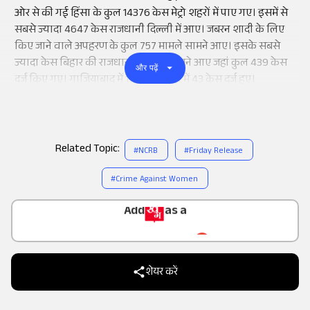
ओर से की गई हिंसा के कुल 14376 केस मेट्रो शहरों में पाए गए। इसमें से
सबसे ज्यादा 4647 केस राजधानी दिल्ली में आए। जबरन शादी के लिए
किए जाने वाले अपहरण के कुल 757 मामले सामने आए। इसके सबसे
ज्यादा केस बिहार की राजधानी पटना में सामने आए जहां कुल 439 केस
और पढ़ें
दर्ज किए गए। गाजियाबाद में 116 और जयपुर में 43 केस दर्ज हुए।
Related Topic:
#
NCRB
#
Friday Release
#
Crime Against Women
Add
as a
Trusted Source on
शेयर करें