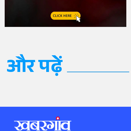
और पढ़ें