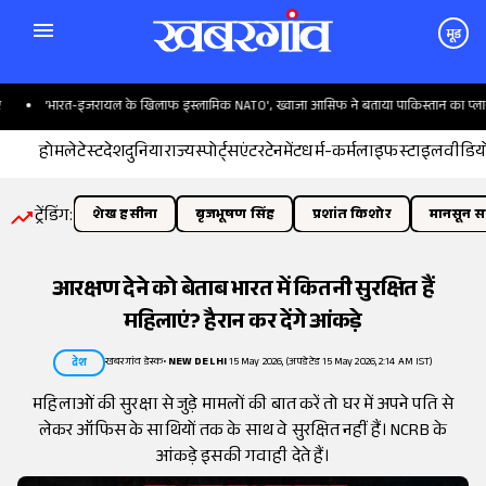
मूड
भारत-इजरायल के खिलाफ इस्लामिक NATO', ख्वाजा आसिफ ने बताया पाकिस्तान का प्लान
होम
लेटेस्ट
देश
दुनिया
राज्य
स्पोर्ट्स
एंटरटेनमेंट
धर्म-कर्म
लाइफस्टाइल
वीडिय
ट्रेंडिंग:
शेख हसीना
बृजभूषण सिंह
प्रशांत किशोर
मानसून सत
आरक्षण देने को बेताब भारत में कितनी सुरक्षित हैं
महिलाएं? हैरान कर देंगे आंकड़े
खबरगांव डेस्क
•
NEW DELHI
15 May 2026, (अपडेटेड 15 May 2026, 2:14 AM IST)
देश
महिलाओं की सुरक्षा से जुड़े मामलों की बात करें तो घर में अपने पति से
लेकर ऑफिस के साथियों तक के साथ वे सुरक्षित नहीं हैं। NCRB के
आंकड़े इसकी गवाही देते हैं।