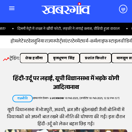
मूड
दिल्ली मेट्रो में शख्स ने खींची फोटो, लड़की ने लगाई क्लास, वीडियो हुआ वायरल
UPI प
होम
लेटेस्ट
देश
दुनिया
राज्य
स्पोर्ट्स
एंटरटेनमेंट
धर्म-कर्म
लाइफस्टाइल
वीडिय
ट्रेंडिंग:
शेख हसीना
बृजभूषण सिंह
प्रशांत किशोर
मानसून सत
हिंदी-उर्दू पर लड़ाई, यूपी विधानसभा में भड़के योगी
आदित्यनाथ
खबरगांव डेस्क
•
LUCKNOW
18 Feb 2025, (अपडेटेड 18 Feb 2025, 12:32 PM IST)
राजनीति
यूपी विधानसभा में भोजपुरी, अवधी, ब्रज और बुंदेलखंडी जैसी बोलियों में
विधायकों को अपनी बात रखने की नीति की घोषणा की गई। इस दौरान
हिंदी-उर्दू को लेकर बहस छिड़ गई।