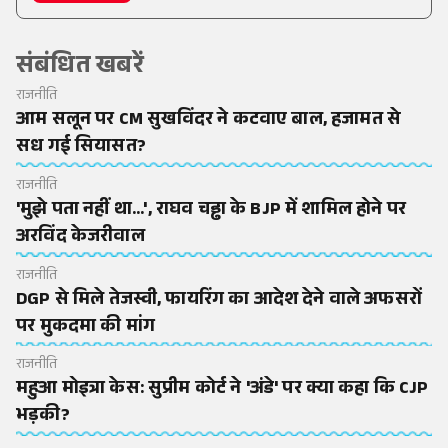
संबंधित खबरें
राजनीति
आम सलून पर CM सुखविंदर ने कटवाए बाल, हजामत से
सध गई सियासत?
राजनीति
'मुझे पता नहीं था...', राघव चड्ढा के BJP में शामिल होने पर
अरविंद केजरीवाल
राजनीति
DGP से मिले तेजस्वी, फायरिंग का आदेश देने वाले अफसरों
पर मुकदमा की मांग
राजनीति
महुआ मोइत्रा केस: सुप्रीम कोर्ट ने 'अंडे' पर क्या कहा कि CJP
भड़की?