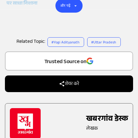
पर साधा निशाना
और पढ़ें
Related Topic:
#
Yogi Adityanath
#
Uttar Pradesh
Add
as a
Trusted Source on
शेयर करें
खबरगांव डेस्क
लेखक