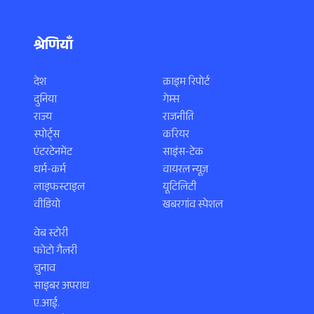
श्रेणियाँ
देश
क्राइम रिपोर्ट
दुनिया
गेम्स
राज्य
राजनीति
स्पोर्ट्स
करियर
एंटरटेनमेंट
साइंस-टेक
धर्म-कर्म
वायरल न्यूज़
लाइफस्टाइल
यूटिलिटी
वीडियो
खबरगांव स्पेशल
वेब स्टोरी
फोटो गैलरी
चुनाव
साइबर अपराध
ए.आई.