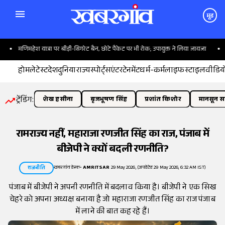
मूड
मणिमहेश यात्रा पर बीड़ी-सिगरेट बैन, छोटे पैकेट पर भी रोक; उपायुक्त ने लिया जायजा
हिलिंग
होम
लेटेस्ट
देश
दुनिया
राज्य
स्पोर्ट्स
एंटरटेनमेंट
धर्म-कर्म
लाइफस्टाइल
वीडिय
ट्रेंडिंग:
शेख हसीना
बृजभूषण सिंह
प्रशांत किशोर
मानसून सत
रामराज्य नहीं, महाराजा रणजीत सिंह का राज, पंजाब में
बीजेपी ने क्यों बदली रणनीति?
खबरगांव डेस्क
•
AMRITSAR
29 May 2026, (अपडेटेड 29 May 2026, 6:32 AM IST)
राजनीति
पंजाब में बीजेपी ने अपनी रणनीति में बदलाव किया है। बीजेपी ने एक सिख
चेहरे को अपना अध्यक्ष बनाया है जो महाराजा रणजीत सिंह का राज पंजाब
में लाने की बात कह रहे हैं।