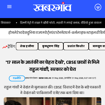
मूड
यासत?
दिल्ली मेट्रो में शख्स ने खींची फोटो, लड़की ने लगाई क्लास, वीडियो हुआ वायरल
होम
लेटेस्ट
देश
दुनिया
राज्य
स्पोर्ट्स
एंटरटेनमेंट
धर्म-कर्म
लाइफस्टाइल
वीडिय
ट्रेंडिंग:
शेख हसीना
बृजभूषण सिंह
प्रशांत किशोर
मानसून सत
'17 साल के आतंकी का चेहरा देखो', CBSE छात्रों से मिले
राहुल गांधी, सरकार को घेरा
खबरगांव डेस्क
•
NEW DELHI
31 May 2026, (अपडेटेड 31 May 2026, 9:27 AM IST)
राजनीति
राहुल गांधी ने वेदांत से मुलाकात की। CBSE विवाद में देश के बड़े पत्रकारों
ने वेदांत को पाकिस्तानी एजेंट तक बता दिया था।