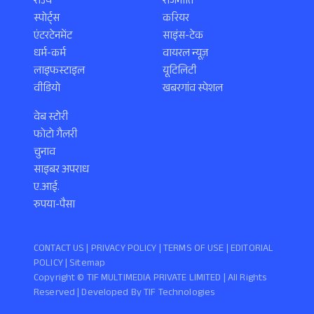
राज्य
राजनीति
स्पोर्ट्स
करियर
एंटरटेनमेंट
साइंस-टेक
धर्म-कर्म
वायरल न्यूज़
लाइफस्टाइल
यूटिलिटी
वीडियो
खबरगांव स्पेशल
वेब स्टोरी
फोटो गैलरी
चुनाव
साइबर अपराध
ए.आई.
रुपया-पैसा
CONTACT US |
PRIVACY POLICY
|
TERMS OF USE
|
EDITORIAL
POLICY
| Sitemap
Copyright ©️ TIF MULTIMEDIA PRIVATE LIMITED | All Rights
Reserved | Developed By
TIF Technologies