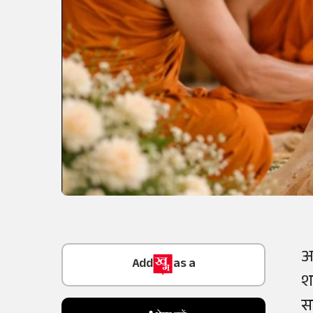
Add
as a
आ
Trusted Source on
श
स