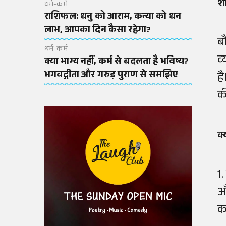
शा
धर्म-कर्म
राशिफल: धनु को आराम, कन्या को धन
लाभ, आपका दिन कैसा रहेगा?
ब
धर्म-कर्म
व
क्या भाग्य नहीं, कर्म से बदलता है भविष्य?
भगवद्गीता और गरुड़ पुराण से समझिए
है
क
क्
1
औ
कर