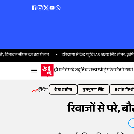
ाचल सीएम का बड़ा ऐलान
हरियाणा से केंद्र पहुंचे IAS अजय सिंह तोमर, कृषि कल्याण व
होम
लेटेस्ट
देश
दुनिया
राज्य
स्पोर्ट्स
एंटरटेनमेंट
धर्म
ट्रेंडिंग:
शेख हसीना
बृजभूषण सिंह
प्रशांत किश
रिवाजों से परे, बौ