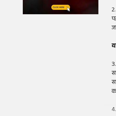
2.
प
ज
य
3
स
स
क
4.