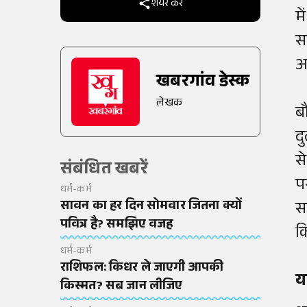
शेयर करें
म
स
आ
खबरगांव डेस्क
लेखक
बौ
दु
से
संबंधित खबरें
प
धर्म-कर्म
सावन का हर दिन सोमवार जितना क्यों
स
पवित्र है? समझिए वजह
कि
धर्म-कर्म
राशिफल: किधर ले जाएगी आपकी
य
किस्मत? सब जान लीजिए