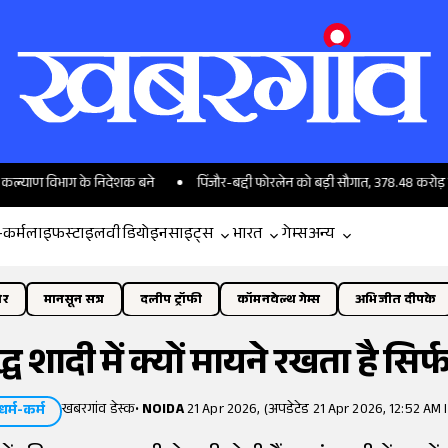
िभाग के निदेशक बने
पिंजौर-बद्दी फोरलेन को बड़ी सौगात, 378.48 करोड़ से सुहाना ह
-कर्म
लाइफस्टाइल
वीडियो
इनसाइट्स
भारत
गेम्स
अन्य
ोर
मानसून सत्र
दलीप ट्रॉफी
कॉमनवेल्थ गेम्स
अभिजीत दीपके
द्ध शादी में क्यों मायने रखता है सिर्फ 
खबरगांव डेस्क
•
NOIDA
21 Apr 2026, (अपडेटेड 21 Apr 2026, 12:52 AM 
धर्म-कर्म