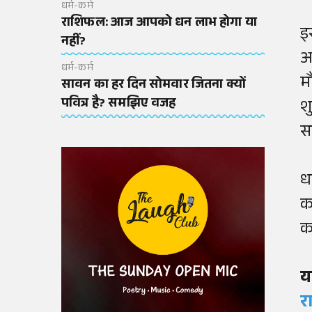
धर्म-कर्म
राशिफल: आज आपको धन लाभ होगा या
इ
नहीं?
आ
धर्म-कर्म
म
सावन का हर दिन सोमवार जितना क्यों
पवित्र है? समझिए वजह
श
स
ध
क
क
य
र