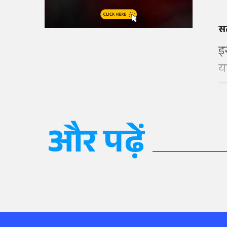
सत
इ
य
गर
और पढ़ें