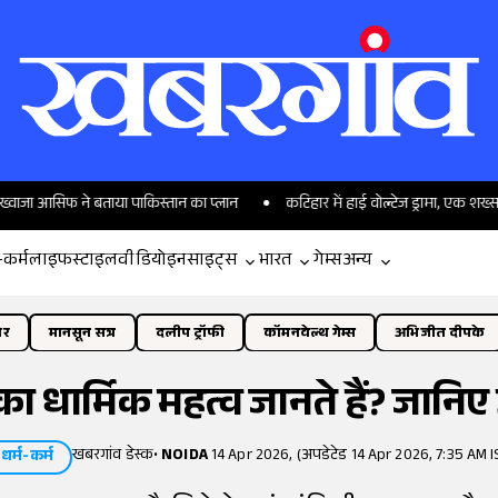
 ने बताया पाकिस्तान का प्लान
कटिहार में हाई वोल्टेज ड्रामा, एक शख्स की दो पत्
-कर्म
लाइफस्टाइल
वीडियो
इनसाइट्स
भारत
गेम्स
अन्य
ोर
मानसून सत्र
दलीप ट्रॉफी
कॉमनवेल्थ गेम्स
अभिजीत दीपके
ा धार्मिक महत्व जानते हैं? जानिए
खबरगांव डेस्क
•
NOIDA
14 Apr 2026, (अपडेटेड 14 Apr 2026, 7:35 AM I
धर्म-कर्म