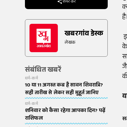
शेयर करें
क
ह
खबरगांव डेस्क
इ
लेखक
क
स
ज
संबंधित खबरें
क
धर्म-कर्म
10 या 11 अगस्त कब है सावन शिवरात्रि?
सही तारीख से लेकर सही मुहूर्त जानिए
य
धर्म-कर्म
शनिवार को कैसा रहेगा आपका दिन? पढ़ें
राशिफल
सत