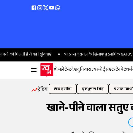
ती हैं ये बड़ी सुविधाएं
'भारत-इजरायल के खिलाफ इस्लामिक NATO', ख्वाजा आसिफ
होम
लेटेस्ट
देश
दुनिया
राज्य
स्पोर्ट्स
एंटरटेनमेंट
धर्म
ट्रेंडिंग:
शेख हसीना
बृजभूषण सिंह
प्रशांत किश
खाने-पीने वाला सतुए क