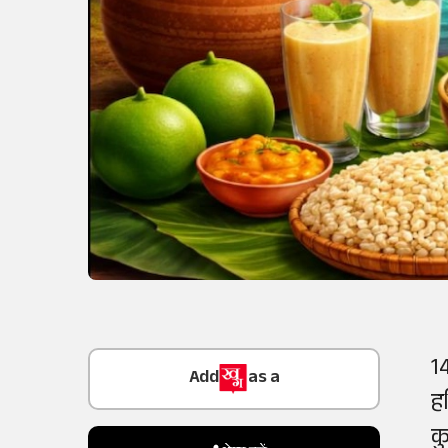
Add
as a
1
Trusted Source on
ह
क