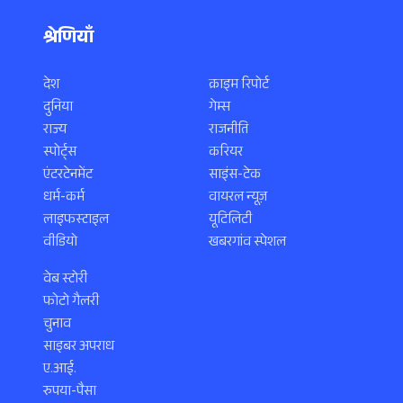
श्रेणियाँ
देश
क्राइम रिपोर्ट
दुनिया
गेम्स
राज्य
राजनीति
स्पोर्ट्स
करियर
एंटरटेनमेंट
साइंस-टेक
धर्म-कर्म
वायरल न्यूज़
लाइफस्टाइल
यूटिलिटी
वीडियो
खबरगांव स्पेशल
वेब स्टोरी
फोटो गैलरी
चुनाव
साइबर अपराध
ए.आई.
रुपया-पैसा