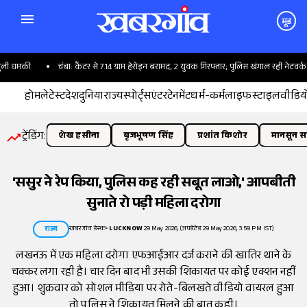
मूड
ी धमकी
चंबा: कैंटर से 7.14 ग्राम हेरोइन बरामद, 2 युवक गिरफ्तार; पुलिस खंगाल रही नेटवर्क
होम
लेटेस्ट
देश
दुनिया
राज्य
स्पोर्ट्स
एंटरटेनमेंट
धर्म-कर्म
लाइफस्टाइल
वीडिय
ट्रेंडिंग:
शेख हसीना
बृजभूषण सिंह
प्रशांत किशोर
मानसून सत
'ससुर ने रेप किया, पुलिस कह रही सबूत लाओ,' आपबीती
सुनाते रो पड़ी महिला दरोगा
खबरगांव डेस्क
•
LUCKNOW
29 May 2026, (अपडेटेड 29 May 2026, 3:59 PM IST)
राज्य
लखनऊ में एक महिला दरोगा एफआईआर दर्ज कराने की खातिर थाने के
चक्कर लगा रही है। चार दिन बाद भी उसकी शिकायत पर कोई एक्शन नहीं
हुआ। शुक्रवार को सोशल मीडिया पर रोते-बिलखते वीडियो वायरल हुआ
तो पुलिस ने शिकायत मिलने की बात कही।