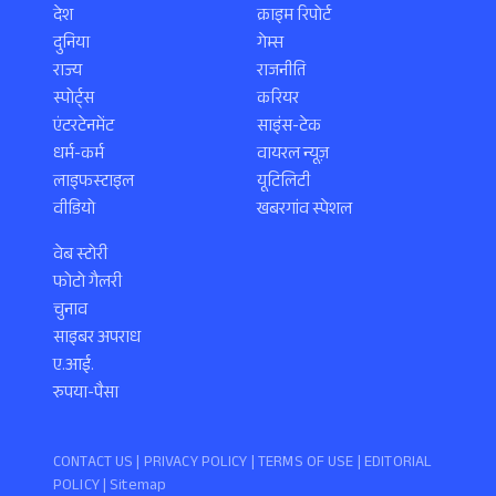
देश
क्राइम रिपोर्ट
दुनिया
गेम्स
राज्य
राजनीति
स्पोर्ट्स
करियर
एंटरटेनमेंट
साइंस-टेक
धर्म-कर्म
वायरल न्यूज़
लाइफस्टाइल
यूटिलिटी
वीडियो
खबरगांव स्पेशल
वेब स्टोरी
फोटो गैलरी
चुनाव
साइबर अपराध
ए.आई.
रुपया-पैसा
CONTACT US |
PRIVACY POLICY
|
TERMS OF USE
|
EDITORIAL
POLICY
| Sitemap