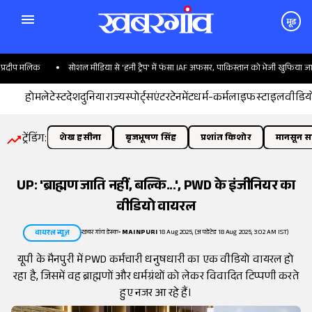
मूड
दीप मलिक
सोशल मीडिया से 'हनी ट्रैप' में फंसा IAF अफसर, पाकिस्तान को भेजी खुफिया जानका
होम
लेटेस्ट
देश
दुनिया
राज्य
स्पोर्ट्स
एंटरटेनमेंट
धर्म-कर्म
लाइफस्टाइल
वीडिय
ट्रेंडिंग:
शेख हसीना
बृजभूषण सिंह
प्रशांत किशोर
मानसून सत
UP: 'ब्राह्मण जाति नहीं, बल्कि...', PWD के इंजीनियर का
वीडियो वायरल
खबरगांव डेस्क
•
MAINPURI
18 Aug 2025, (अपडेटेड 18 Aug 2025, 3:02 AM IST)
वायरल न्यूज़
यूपी के मैनपुरी में PWD कर्मचारी धनुषधारी का एक वीडियो वायरल हो
रहा है, जिसमें वह ब्राह्मणों और धर्मग्रंथों को लेकर विवादित टिप्पणी करते
हुए नजर आ रहे हैं।