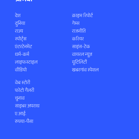
श्रेणियाँ
देश
क्राइम रिपोर्ट
दुनिया
गेम्स
राज्य
राजनीति
स्पोर्ट्स
करियर
एंटरटेनमेंट
साइंस-टेक
धर्म-कर्म
वायरल न्यूज़
लाइफस्टाइल
यूटिलिटी
वीडियो
खबरगांव स्पेशल
वेब स्टोरी
फोटो गैलरी
चुनाव
साइबर अपराध
ए.आई.
रुपया-पैसा