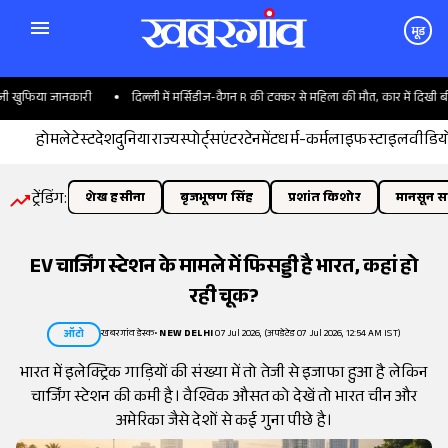
मूड
खुफिया जानकारी
दिल्ली में मर्सिडीज-वैगन R की टक्कर से महिला की मौत, कार में दिखी बीयर
होम
लेटेस्ट
देश
दुनिया
राज्य
स्पोर्ट्स
एंटरटेनमेंट
धर्म-कर्म
लाइफस्टाइल
वीडिय
ट्रेंडिंग:
शेख हसीना
बृजभूषण सिंह
प्रशांत किशोर
मानसून सत
EV चार्जिंग स्टेशन के मामले में फिसड्डी है भारत, कहां हो
रही चूक?
खबरगांव डेस्क
•
NEW DELHI
07 Jul 2026, (अपडेटेड 07 Jul 2026, 12:54 AM IST)
ऑटो
भारत में इलेक्ट्रिक गाड़ियों की संख्या में तो तेजी से इजाफा हुआ है लेकिन
चार्जिंग स्टेशन की कमी है। वैश्विक औसत को देखें तो भारत चीन और
अमेरिका जैसे देशों से कई गुना पीछे है।