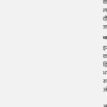
क
ल
द
ज
भा
इ
क
ह
भ
र
ओ