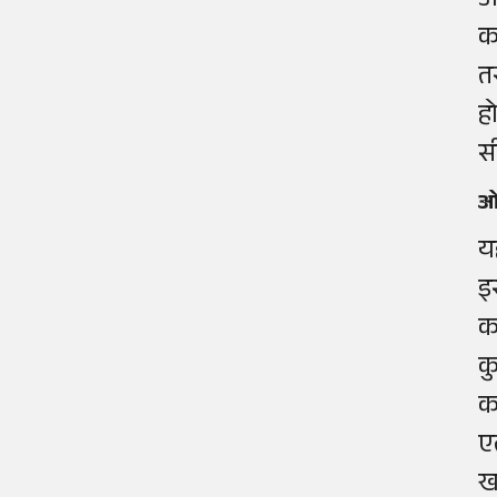
अ
क
त
ह
स
ओम
य
इ
क
क
क
ए
ख