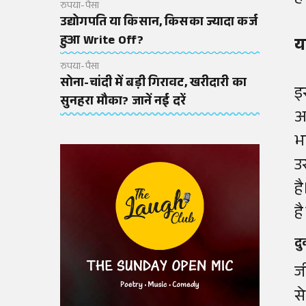
रुपया-पैसा
उद्योगपति या किसान, किसका ज्यादा कर्ज
हुआ Write Off?
य
रुपया-पैसा
सोना-चांदी में बड़ी गिरावट, खरीदारी का
इ
सुनहरा मौका? जानें नई दरें
आ
भ
उ
ह
ह
दु
ज
स