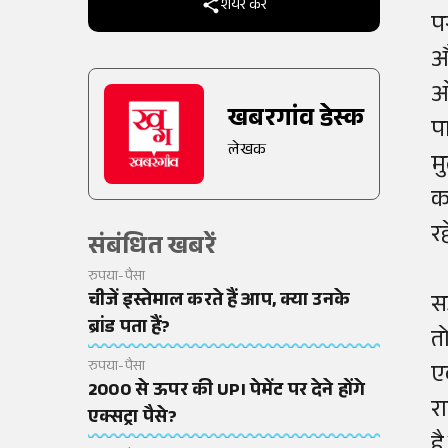
शेयर करें
प
औ
ओ
खबरगांव डेस्क
पा
लेखक
म
क
र
संबंधित खबरें
रुपया-पैसा
चीजें इस्तेमाल करते हैं आप, क्या उनके
स
ब्रांड पता हैं?
तो
रुपया-पैसा
ए
2000 से ऊपर की UPI पेमेंट पर देने होंगे
र
एक्सट्रा पैसे?
है