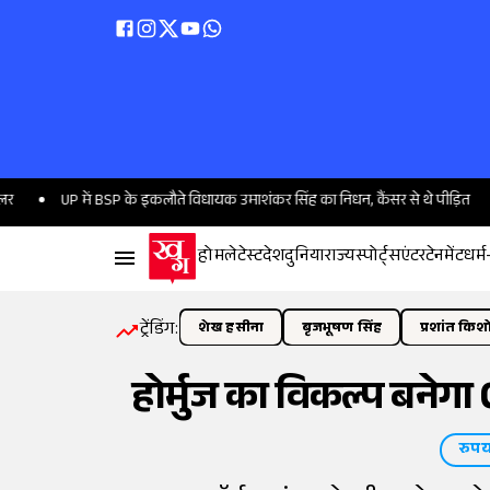
 में BSP के इकलौते विधायक उमाशंकर सिंह का निधन, कैंसर से थे पीड़ित
शाकिब क
होम
लेटेस्ट
देश
दुनिया
राज्य
स्पोर्ट्स
एंटरटेनमेंट
धर्म
ट्रेंडिंग:
शेख हसीना
बृजभूषण सिंह
प्रशांत किश
होर्मुज का विकल्प बने
रुपय