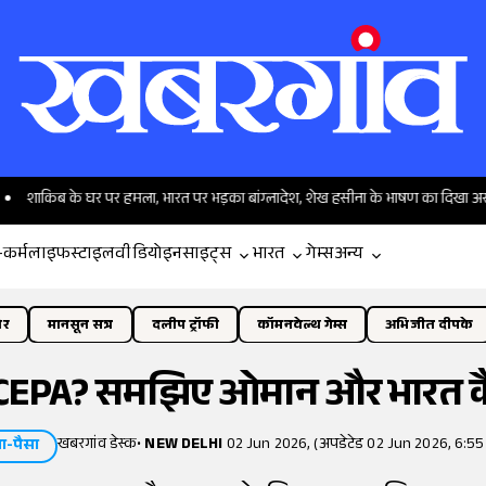
े घर पर हमला, भारत पर भड़का बांग्लादेश, शेख हसीना के भाषण का दिखा असर
बा
-कर्म
लाइफस्टाइल
वीडियो
इनसाइट्स
भारत
गेम्स
अन्य
ोर
मानसून सत्र
दलीप ट्रॉफी
कॉमनवेल्थ गेम्स
अभिजीत दीपके
गा CEPA? समझिए ओमान और भारत क
खबरगांव डेस्क
•
NEW DELHI
02 Jun 2026, (अपडेटेड 02 Jun 2026, 6:55
ा-पैसा