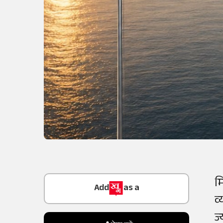
Add
as a
म
Trusted Source on
व्
ज