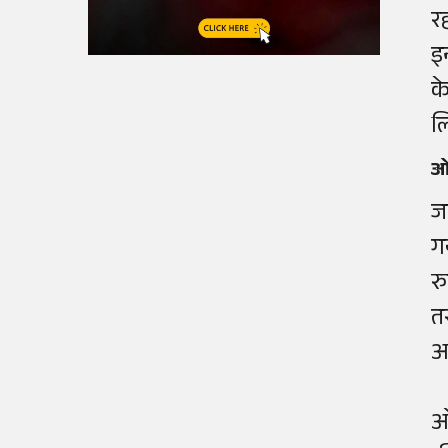
र
इ
क
ल
ओम
ज
ग
र
त
आ
ओ