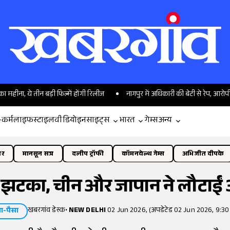
ीन बड़ी फिल्में होंगी रिलीज
नागपुर में अधिकारी की बेटी से रेप, आरोपी ने खुद को पहुं
-कर्म
लाइफस्टाइल
वीडियो
इनसाइट्स
भारत
गेम्स
अन्य
ोर
मानसून सत्र
दलीप ट्रॉफी
कॉमनवेल्थ गेम्स
अभिजीत दीपके
ा झटका, चीन और जापान ने लौटाई
खबरगांव डेस्क
•
NEW DELHI
02 Jun 2026, (अपडेटेड 02 Jun 2026, 9:30
ा-पैसा