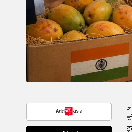
Add
as a
ज
Trusted Source on
च
इ