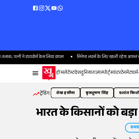
 ने डायवोर्स केस लिया वापस
सिनेमा लवर्स के लिए खाली रहेगा अगस्त का महीना, ये त
होम
लेटेस्ट
देश
दुनिया
राज्य
स्पोर्ट्स
एंटरटेनमेंट
धर्म
ट्रेंडिंग:
शेख हसीना
बृजभूषण सिंह
प्रशांत किश
भारत के किसानों को बड़
रुपय