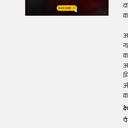
व
क
अ
न
क
आ
म
औ
क
द
प