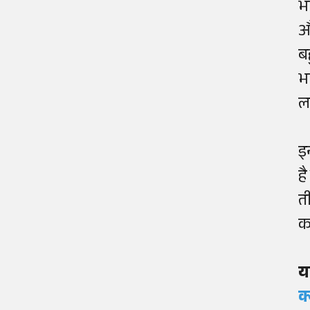
भ
औ
ब
भ
ल
इ
ह
त
क
य
क