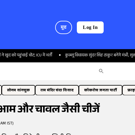
मूड
Log In
चाई चोट; ICU में भर्ती
कुल्लू विधायक सुंदर सिंह ठाकुर बनेंगे मंत्री, सुक्खू कैबिनेट 
सोनम वांगचुक
राम मंदिर चंदा विवाद
कॉकरोच जनता पार्टी
फ्रा
ं आम और चावल जैसी चीजें
 AM IST)