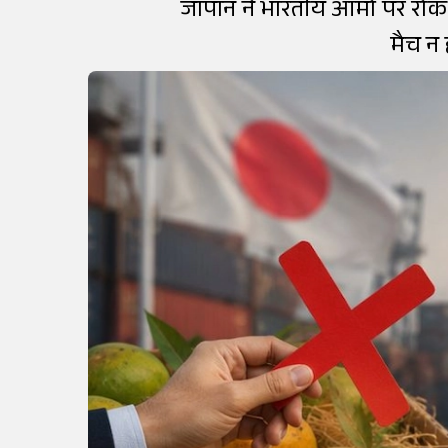
जापान ने भारतीय आमों पर रोक
मैच न 