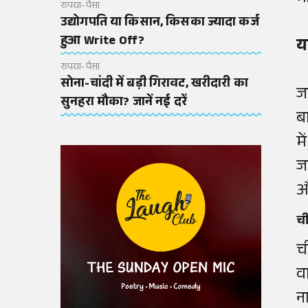
रुपया-पैसा
उद्योगपति या किसान, किसका ज्यादा कर्ज
हुआ Write Off?
य
रुपया-पैसा
सोना-चांदी में बड़ी गिरावट, खरीदारी का
ज
सुनहरा मौका? जानें नई दरें
ब
म
ज
औ
ची
च
व
ना