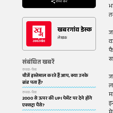
शेयर करें
भ
त
खबरगांव डेस्क
ज
लेखक
व
फै
स
संबंधित खबरें
रुपया-पैसा
चीजें इस्तेमाल करते हैं आप, क्या उनके
ज
ब्रांड पता हैं?
ल
रुपया-पैसा
म
2000 से ऊपर की UPI पेमेंट पर देने होंगे
इ
एक्सट्रा पैसे?
म