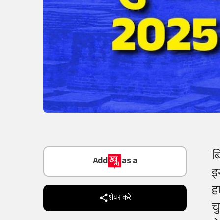
Add
as a
ब
Trusted Source on
इ
ह
शेयर करें
च