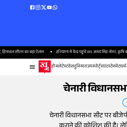
 सीएम का बड़ा ऐलान
हरियाणा से केंद्र पहुंचे IAS अजय सिंह तोमर, कृषि कल्याण विभ
होम
लेटेस्ट
देश
दुनिया
राज्य
स्पोर्ट्स
एंटरटेनमेंट
धर्म
चेनारी विधानसभा:
चेनारी विधानसभा सीट पर बीजेपी 
कराने की कोशिश की है। ले