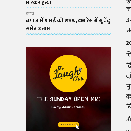
क
मारकर हत्या
ज
चुनाव
उ
बंगाल में 9 मई को शपथ, CM रेस में सुवेंदु
समेत 3 नाम
प्
2
प
द
द
म
क
ब
म