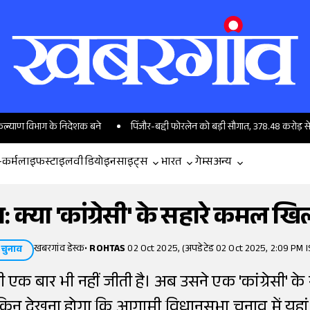
ाग के निदेशक बने
पिंजौर-बद्दी फोरलेन को बड़ी सौगात, 378.48 करोड़ से सुहाना होग
-कर्म
लाइफस्टाइल
वीडियो
इनसाइट्स
भारत
गेम्स
अन्य
 क्या 'कांग्रेसी' के सहारे कमल ख
खबरगांव डेस्क
•
ROHTAS
02 Oct 2025, (अपडेटेड 02 Oct 2025, 2:09 PM I
चुनाव
एक बार भी नहीं जीती है। अब उसने एक 'कांग्रेसी' क
किन देखना होगा कि आगामी विधानसभा चुनाव में यहां