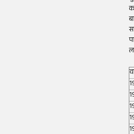
क
ब
स
प
ल
वर
1
1
1
1
1