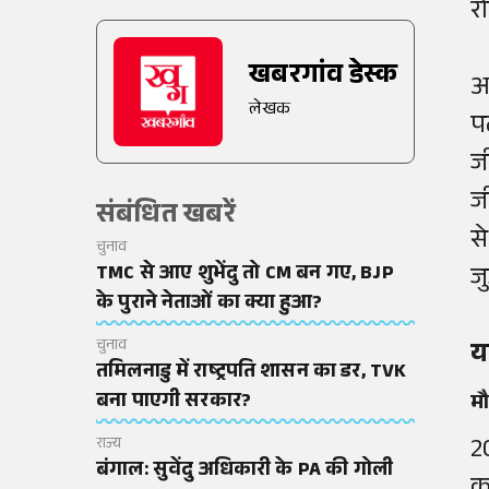
र
खबरगांव डेस्क
अ
लेखक
प
ज
ज
संबंधित खबरें
स
चुनाव
TMC से आए शुभेंदु तो CM बन गए, BJP
जु
के पुराने नेताओं का क्या हुआ?
चुनाव
यह
तमिलनाडु में राष्ट्रपति शासन का डर, TVK
बना पाएगी सरकार?
म
2
राज्य
बंगाल: सुवेंदु अधिकारी के PA की गोली