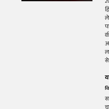
2
ह
ल
प
क
अ
ल
स
य
व
स
च