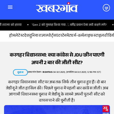
मूड
शटलर को हराया
'Gen Z को गुमराह किया गया...', धर्मेंद्र प्रधान ऐसा क्यों कहने लगे?
WT
होम
लेटेस्ट
देश
दुनिया
राज्य
स्पोर्ट्स
एंटरटेनमेंट
धर्म-कर्म
लाइफस्टाइल
वीडिय
करगहर विधानसभा: क्या कांग्रेस से JDU छीन पाएगी
अपनी 2 बार की जीती सीट?
खबरगांव डेस्क
•
ROHTAS
04 Oct 2025, (अपडेटेड 04 Oct 2025, 12:56 PM IST)
चुनाव
करगहर विधानसभा सीट पर अब तक सिर्फ तीन चुनाव हुए हैं। दो बार
जेडीयू ने जीत हासिल की। पिछले चुनाव में पहली बार कांग्रेस जीती। अब
आगामी विधानसभा चुनाव में जेडीयू के सामने अपनी पुरानी सीट को
वापस पाने की चुनौती है।