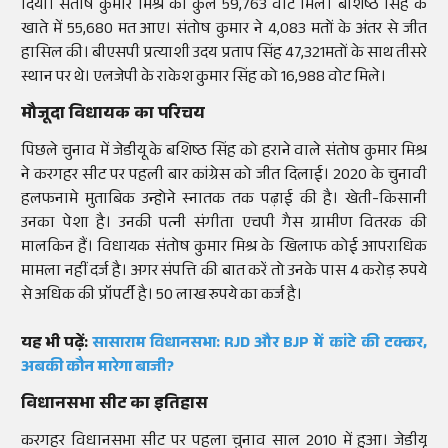
दिया। संतोष कुमार मिश्र को कुल 59,763 वोट मिले। बशिष्ठ सिंह के
खाते में 55,680 मत आए। संतोष कुमार ने 4,083 मतों के अंतर से जीत
हासिल की। बीएसपी प्रत्याशी उदय प्रताप सिंह 47,321मतों के साथ तीसरे
स्थान पर थे। एलजेपी के राकेश कुमार सिंह को 16,988 वोट मिले।
मौजूदा विधायक का परिचय
पिछले चुनाव में जेडीयू के बशिष्ठ सिंह को हराने वाले संतोष कुमार मिश्र
ने करगहर सीट पर पहली बार कांग्रेस को जीत दिलाई। 2020 के चुनावी
हलफनामे मुताबिक उन्होने स्नातक तक पढ़ाई की है। खेती-किसानी
उनका पेशा है। उनकी पत्नी संगीता एचपी गैस ग्रामीण वितरक की
मालकिन हैं। विधायक संतोष कुमार मिश्र के खिलाफ कोई आपराधिक
मामला नहीं दर्ज है। अगर संपत्ति की बात करें तो उनके पास 4 करोड़ रुपये
से अधिक की प्रॉपर्टी है। 50 लाख रुपये का कर्ज है।
यह भी पढ़ें
:
सासाराम विधानसभा:
RJD
और
BJP
में कांटे की टक्कर,
अबकी कौन मारेगा बाजी?
विधानसभा सीट का इतिहास
करगहर विधानसभा सीट पर पहला चुनाव साल 2010 में हुआ। जेडीयू