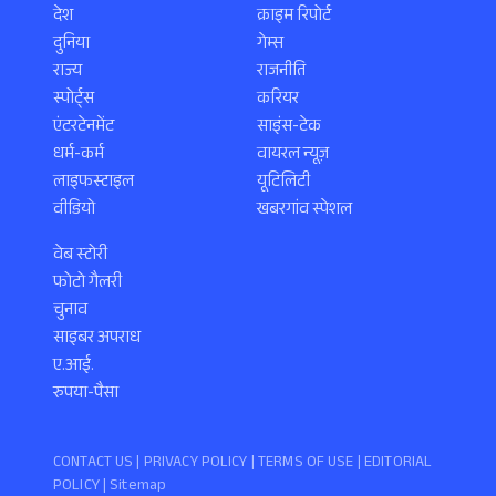
देश
क्राइम रिपोर्ट
दुनिया
गेम्स
राज्य
राजनीति
स्पोर्ट्स
करियर
एंटरटेनमेंट
साइंस-टेक
धर्म-कर्म
वायरल न्यूज़
लाइफस्टाइल
यूटिलिटी
वीडियो
खबरगांव स्पेशल
वेब स्टोरी
फोटो गैलरी
चुनाव
साइबर अपराध
ए.आई.
रुपया-पैसा
CONTACT US |
PRIVACY POLICY
|
TERMS OF USE
|
EDITORIAL
POLICY
| Sitemap