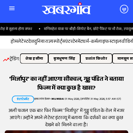
मूड
 से सुहाना होगा सफर
मणिमहेश यात्रा पर बीड़ी-सिगरेट बैन, छोटे पैकेट पर भी रोक; उपायुक्त न
होम
लेटेस्ट
देश
दुनिया
राज्य
स्पोर्ट्स
एंटरटेनमेंट
धर्म-कर्म
लाइफस्टाइल
वीडिय
ट्रेंडिंग:
शेख हसीना
बृजभूषण सिंह
प्रशांत किशोर
मानसून सत
'मिर्जापुर' का नहीं आएगा सीक्वल, गुड्ड पंडित ने बताया
फिल्म में क्या कुछ है खास?
खबरगांव डेस्क
•
MUMBAI
31 May 2026, (अपडेटेड 31 May 2026, 5:57 AM IST)
एंटरटेनमेंट
अली फजल एक बार फिर फिल्म 'मिर्जापुर' में गुड्डू पंडित के रोल में नजर
आएंगे। उन्होंने अपने लेटेस्ट इंटरव्यू में बताया कि दर्शकों का क्या कुछ
देखने को मिलने वाला है।