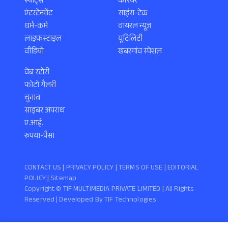
स्पोर्ट्स
करियर
एंटरटेनमेंट
साइंस-टेक
धर्म-कर्म
वायरल न्यूज़
लाइफस्टाइल
यूटिलिटी
वीडियो
खबरगांव स्पेशल
वेब स्टोरी
फोटो गैलरी
चुनाव
साइबर अपराध
ए.आई.
रुपया-पैसा
CONTACT US |
PRIVACY POLICY
|
TERMS OF USE
|
EDITORIAL
POLICY
| Sitemap
Copyright ©️ TIF MULTIMEDIA PRIVATE LIMITED | All Rights
Reserved | Developed By
TIF Technologies