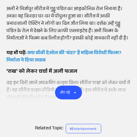
अली ने मिर्जापुर सीरीज में गुड्डू पंडित का आइकॉनिक रोल निभाया है।
उनका यह किरदार घर-घर में पॉपुलर हुआ था। सीरीज में उनकी
प्रभावशाली ऐक्टिंग ने लोगों का दिल जीत लिया था। दर्शक उन्हें गुड्डू
पंडित के रोल में देखने के लिए काफी एक्साइटेड हैं। अभी फिल्म के
निर्माताओं ने फिल्म कब रिलीज होगी? इसकी कोई जानकारी नहीं दी है।
यह भी पढ़ें:
क्या बॉबी देओल की 'बंदर' है महिला विरोधी फिल्म?
निर्माता ने दिया जवाब
'राख' को लेकर चर्चा में अली फजल
वह इन दिनों अपने अपकमिंग काइम थ्रिलर सीरीज 'राख' को लेकर चर्चा में
हैं। यह सीरीज प्राइम वीडियो पर देख सकते हैं। इस सीरीज में उनके साथ
और पढ़ें
सोनाली बेंद्रे लीड रोल में नजर आएंगी।
Related Topic:
#
Entertainment