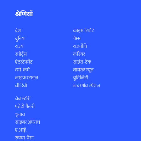
श्रेणियाँ
देश
क्राइम रिपोर्ट
दुनिया
गेम्स
राज्य
राजनीति
स्पोर्ट्स
करियर
एंटरटेनमेंट
साइंस-टेक
धर्म-कर्म
वायरल न्यूज़
लाइफस्टाइल
यूटिलिटी
वीडियो
खबरगांव स्पेशल
वेब स्टोरी
फोटो गैलरी
चुनाव
साइबर अपराध
ए.आई.
रुपया-पैसा