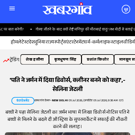
मूड
 बात बनेगी?
गोल्ड जीतने के बाद क्यों रोईं मणिपुर की मीराबाई चानू? PM मोदी से बताई एक
होम
लेटेस्ट
देश
दुनिया
राज्य
स्पोर्ट्स
एंटरटेनमेंट
धर्म-कर्म
लाइफस्टाइल
वीडिय
ट्रेंडिंग:
शेख हसीना
बृजभूषण सिंह
प्रशांत किशोर
मानसून सत
'पति ने जर्मन में दिया डिवोर्स, क्लीनर बनने को कहा',-
सेलिना जेटली
खबरगांव डेस्क
•
NEW DELHI
05 Jul 2026, (अपडेटेड 05 Jul 2026, 9:38 AM IST)
एंटरटेनमेंट
बच्चों ने पढ़ा सेलिना जेटली का जर्मन भाषा में लिखा डिवोर्स नोटिस पति ने
बच्चों से मिलने के बदले दी ऑस्ट्रिया के सुपरमार्केट में सफाई की नौकरी
करने की सलाह।