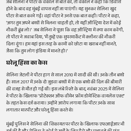
जब सेलिना ने पीटर के वकील से बात की, तो वकील ने कहा कि डिवोर्स
होने के बाद वह मुंबई वापस नहीं जा पाएंगी। यह सुनकर सेलिना खुद
पीटर से बात करने गई। वहां पीटर ने उनसे एक बात कही। पीटर ने कहा,
'अगर तुम अपने बच्चों से मिलना चाहती हो, तो यहीं ऑस्ट्रिया देश में कोई
नौकरी ढूंढ लो।' जब सेलिना ने पूछा कि वह ऑस्ट्रिया में क्या काम करेंगी,
तो पीटर ने जवाब दिया, 'मैं तुम्हें एक सुपरमार्केट में क्लीनर की नौकरी
दिला दूंगा। हम यहां इस तरह के कामों को छोटा या खराब नहीं मानते,
जैसा कि तुम लोग इंडिया में मानते हो।'
घरेलू हिंसा का केस
सेलिना जेटली ने पीटर हाग से साल 2010 में शादी की थी। उनके तीन बच्चे
हैं। साल 2017 में उनके दो जुड़वा बच्चों में से एक बच्चे की दिल की बीमारी
की वजह से मौत हो गई थी। इस लंबे रिश्ते के बाद, नवंबर 2025 में सेलिना
ने पीटर के खिलाफ 'प्रोटेक्शन ऑफ वीमेन फ्रॉम डोमेस्टिक वायलेंस एक्ट'
के तहत केस दर्ज कराया। उन्होंने आरोप लगाया कि पीटर उनके साथ
लगातार मारपीट और घरेलू हिंसा करते थे।
मुंबई पुलिस ने सेलिना की शिकायत पर पीटर के खिलाफ एफआईआर भी