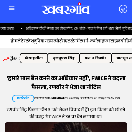
मूड
या कहा?
अग्निशमन चौकी नेरवा का लोकार्पण, CM बोले- गांव में मिल रहीं शहर जैसी सुविधाएं
होम
लेटेस्ट
देश
दुनिया
राज्य
स्पोर्ट्स
एंटरटेनमेंट
धर्म-कर्म
लाइफस्टाइल
वीडिय
ट्रेंडिंग:
शेख हसीना
बृजभूषण सिंह
प्रशांत किशोर
मानसून सत
'हमारे पास बैन करने का अधिकार नहीं', FWICE ने बदला
फैसला, रणवीर ने भेजा था नोटिस
खबरगांव डेस्क
•
MUMBAI
03 Jun 2026, (अपडेटेड 03 Jun 2026, 8:59 AM IST)
एंटरटेनमेंट
रणवीर सिंह फिल्म 'डॉन 3' को लेकर विवाद में हैं। इस फिल्म को छोड़ने
की वजह से FWICE ने उन पर बैन लगाया था।