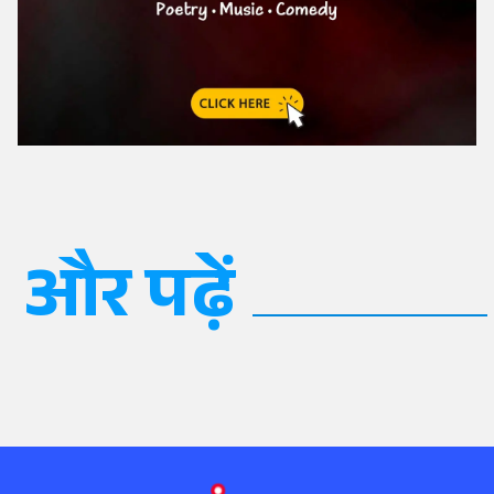
और पढ़ें