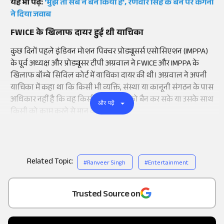
यह भी पढ़ें:
'मुझे तो सब ने बैन किया है', रणवीर सिंह के बैन पर कंगना
ने दिया जवाब
FWICE के खिलाफ दायर हुई थी याचिका
कुछ दिनों पहले इंडियन मोशन पिक्चर प्रोड्यूसर्स एसोसिएशन (IMPPA)
के पूर्व अध्यक्ष और प्रोड्यूसर टीपी अग्रवाल ने FWICE और IMPPA के
खिलाफ बॉम्बे सिविल कोर्ट में याचिका दायर की थी। अग्रवाल ने अपनी
याचिका में कहा था कि किसी भी व्यक्ति, संस्था या कानूनी संगठन के पास
अधिकार नहीं है कि वह किसी अन्य व्यक्ति को बैन कर सके या उसके साथ
और पढ़ें
किसी को काम करने से मान कर सकती है।
Related Topic:
#
Ranveer Singh
#
Entertainment
Add
as a
Trusted Source on