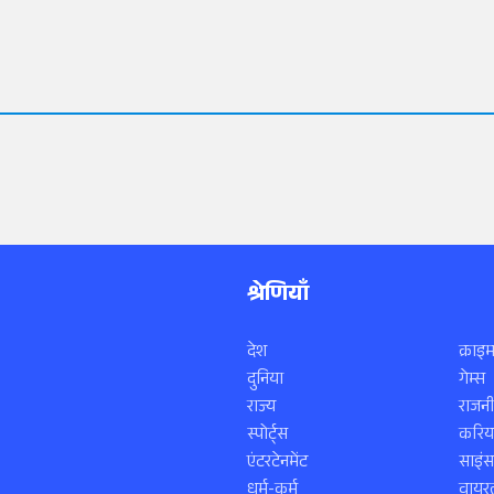
श्रेणियाँ
देश
क्राइम
दुनिया
गेम्स
राज्य
राजनी
स्पोर्ट्स
करिय
एंटरटेनमेंट
साइं
धर्म-कर्म
वायरल