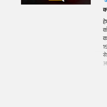
क
हे
क
क
1
से
अ