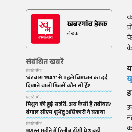
व
खबरगांव डेस्क
प
लेखक
प
क
संबंधित खबरें
य
एंटरटेनमेंट
'बंटवारा 1947' से पहले विभाजन का दर्द
ख
दिखाने वाली फिल्में कौन सी हैं?
ह
एंटरटेनमेंट
मिथुन की हुई सर्जरी, अब कैसी है तबीयत?
उ
बंगाल सीएम शुभेंदु अधिकारी ने बताया
नह
एंटरटेनमेंट
क
अगस्त महीने में रिलीज होंगी ये 3 बड़ी