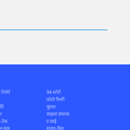
 रिपोर्ट
वेब स्टोरी
फोटो गैलरी
ति
चुनाव
र
साइबर अपराध
स-टेक
ए.आई.
 न्यूज़
रुपया-पैसा