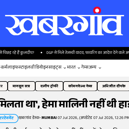
हे हैं कुलदीप?
DGP से मिले तेजस्वी यादव, फायरिंग का आदेश देने वाले अफसरों प
-कर्म
लाइफस्टाइल
वीडियो
इनसाइट्स
भारत
गेम्स
अन्य
ोर
मानसून सत्र
दलीप ट्रॉफी
कॉमनवेल्थ गेम्स
अभिजीत दीपके
मिलता था', हेमा मालिनी नहीं थी हाई
खबरगांव डेस्क
•
MUMBAI
07 Jul 2026, (अपडेटेड 07 Jul 2026, 12:26 PM
टरटेनमेंट