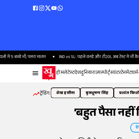
 बच्चे भी; पसरा मातम
IND vs SL: पहले वनडे और टी20I, अब टेस्ट में भी कैसे पिछड़ र
होम
लेटेस्ट
देश
दुनिया
राज्य
स्पोर्ट्स
एंटरटेनमेंट
धर्म
ट्रेंडिंग:
शेख हसीना
बृजभूषण सिंह
प्रशांत किश
'बहुत पैसा नहीं 
एं