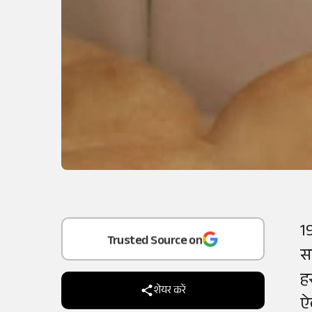
Add
as a
1
Trusted Source on
स
ह
शेयर करें
ऐक