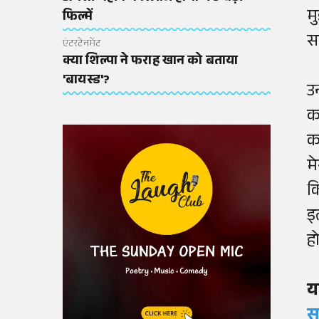
म
फिल्में
स
एंटरटेनमेंट
क्या शिल्पा ने फराह खान को बताया
'बायस्ड'?
उ
क
क
म
क
इ
हो
य
स