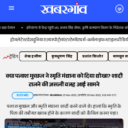
मूड
़ा ऐलान
हरियाणा से केंद्र पहुंचे IAS अजय सिंह तोमर, कृषि कल्याण विभाग के निदेशक बने
होम
लेटेस्ट
देश
दुनिया
राज्य
स्पोर्ट्स
एंटरटेनमेंट
धर्म-कर्म
लाइफस्टाइल
वीडिय
ट्रेंडिंग:
शेख हसीना
बृजभूषण सिंह
प्रशांत किशोर
मानसून सत
क्या पलाश मुच्छल ने स्मृति मंधाना को दिया धोखा? शादी
टालने की असली वजह आई सामने
खबरगांव डेस्क
•
MUMBAI
25 Nov 2025, (अपडेटेड 28 Nov 2025, 5:02 AM IST)
एंटरटेनमेंट
पलाश मुच्छल और स्मृति मंधाना शादी करने वाले थे। हालांकि स्मृति के
पिता की तबीयत खराब होने के कारण शादी को कैंसिल करना पड़ा।