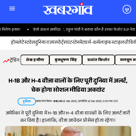
मूड
लेगा इनाम?
'हेलो अंकल अमरिंदर...', राहुल गांधी ने बताया कौन है उनका फेवरेट BJP नेता
होम
लेटेस्ट
देश
दुनिया
राज्य
स्पोर्ट्स
एंटरटेनमेंट
धर्म-कर्म
लाइफस्टाइल
वीडिय
ट्रेंडिंग:
शेख हसीना
बृजभूषण सिंह
प्रशांत किशोर
मानसून सत
H-1B और H-4 वीजा वालों के लिए पूरी दुनिया में अलर्ट,
चेक होगा सोशल मीडिया अकाउंट
खबरगांव डेस्क
•
DELHI
22 Dec 2025, (अपडेटेड 22 Dec 2025, 3:05 PM IST)
दुनिया
अमेरिका ने पूरी दुनिया में H-1B और H-4 वीजा धारकों के लिए अलर्ट जारी
कर दिया है। हालांकि, वीजा आवेदन प्रोसेस होता रहेगा।