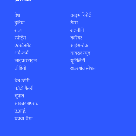
श्रेणियाँ
देश
क्राइम रिपोर्ट
दुनिया
गेम्स
राज्य
राजनीति
स्पोर्ट्स
करियर
एंटरटेनमेंट
साइंस-टेक
धर्म-कर्म
वायरल न्यूज़
लाइफस्टाइल
यूटिलिटी
वीडियो
खबरगांव स्पेशल
वेब स्टोरी
फोटो गैलरी
चुनाव
साइबर अपराध
ए.आई.
रुपया-पैसा