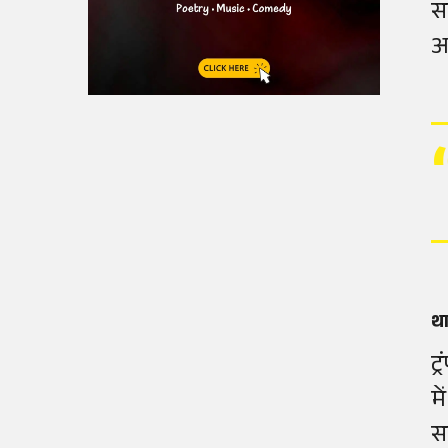
स
आ
था
ट
म
स