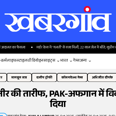
ा फैसला
मर्डर केस में 'गलती' से सजा मिली, 22 साल जेल में बीते; सुप्रीम कोर्ट ने किया
-कर्म
लाइफस्टाइल
वीडियो
इनसाइट्स
भारत
गेम्स
अन्य
ोर
मानसून सत्र
दलीप ट्रॉफी
कॉमनवेल्थ गेम्स
अभिजीत दीपके
मुनीर की तारीफ, PAK-अफगान में 
दिया