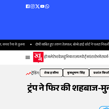
े तुलना
दोषी साबित हुए तरुण तेजपाल, बॉम्बे हाई कोर्ट ने पलटा निचली अदालत क
होम
लेटेस्ट
देश
दुनिया
राज्य
स्पोर्ट्स
एंटरटेनमेंट
धर्म
ट्रेंडिंग:
शेख हसीना
बृजभूषण सिंह
प्रशांत किश
ट्रंप ने फिर की शहबाज-