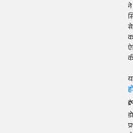
न
स
स
क
ऐ
की
यह
ह
ट्
ड
प