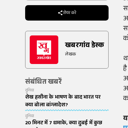
स
शेयर करें
अ
स
क
खबरगांव डेस्क
लेखक
थ
ह
अ
संबंधित खबरें
अ
दुनिया
शेख हसीना के भाषण के बाद भारत पर
क
क्या बोला बांग्लादेश?
दुनिया
य
20 मिनट में 7 धमाके, क्या दुबई में कुछ