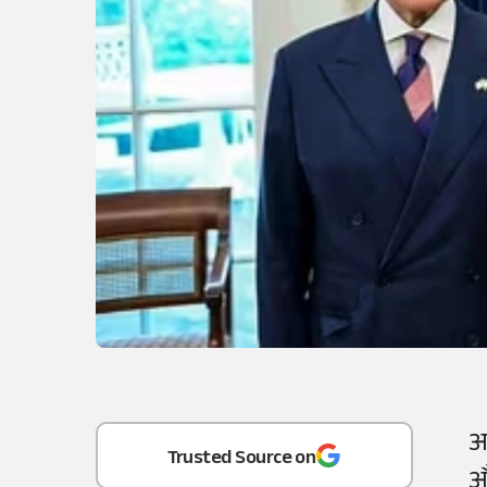
Add
as a
अ
Trusted Source on
औ