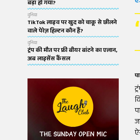
ए
बड़ा हो गया?
दुनिया
TikTok लाइव पर खुद को चाकू से छीलने
वाले पेरेज़ हिल्टन कौन हैं?
दुनिया
ट्रंप की मौत पर फ्री बीयर बांटने का एलान,
अब लाइसेंस कैंसल
पा
ट
व
प
जल
ऐ