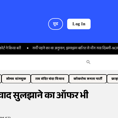
मूड
Log In
 बरी
गर्मी पड़ने का था अनुमान, झमाझम बारिश से भीग गया दिल्ली-NCR
'चु
सोनम वांगचुक
राम मंदिर चंदा विवाद
कॉकरोच जनता पार्टी
फ्रा
विवाद सुलझाने का ऑफर भी