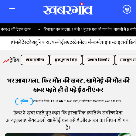
मूड
र-3 की टेंशन खत्म!
हिमाचल बस हादसा: 7 में से 4 मृतक एक ही गांव के, घायलों में 5 बच्चे भी
होम
लेटेस्ट
देश
दुनिया
राज्य
स्पोर्ट्स
एंटरटेनमेंट
धर्म-कर्म
लाइफस्टाइल
वीडिय
ट्रेंडिंग:
शेख हसीना
बृजभूषण सिंह
प्रशांत किशोर
मानसून सत
'भर आया गला.. फिर मौत की खबर', खामेनेई की मौत की
खबर पड़ते ही रो पड़े ईरानी एंकर
खबरगांव डेस्क
•
TEHRAN
01 Mar 2026, (अपडेटेड 01 Mar 2026, 4:43 AM IST)
दुनिया
एंकर ने खबर पढते हुए कहा कि इस्लामिक क्रांति के सर्वोच्च नेता
आयतुल्लाह सैयद अली खामेनेई चल बसे हैं और उनका का निधन हो गया
है।