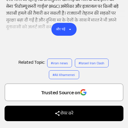
ऐसा माना जा रहा है कि अयातुल्ला खामेनेई की मौत के बाद ईरान की
सेना 'रिवोल्यूशनरी गार्ड्स' (IRGC) अमेरिका और इजरायल पर किसी बड़े
जवाबी हमले की तैयारी कर सकती है। राजधानी तेहरान की सड़कों पर
सुरक्षा बढ़ा दी गई है और दुनिया भर के देशों के साथ में भारत ने भी अपने
दूतावासों को अलर्ट जारी कर दिया है।
और पढ़ें
Related Topic:
#
iran news
#
Israel Iran Clash
#
Ali Khamenei
Add
as a
Trusted Source on
शेयर करें