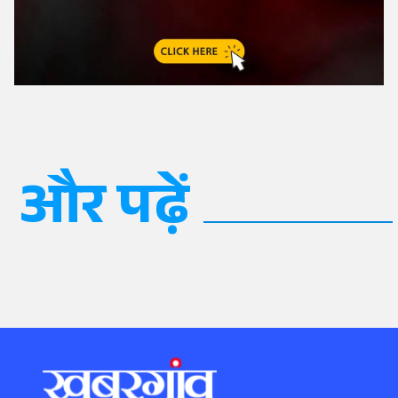
और पढ़ें