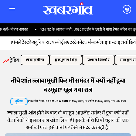
मूड
ीं- मोहन भागवत
'CM पद के लायक नहीं', JPSC प्रदर्शन में छात्रों ने मांगा हेमंत सोरेन का इस्तीफ
होम
लेटेस्ट
देश
दुनिया
राज्य
स्पोर्ट्स
एंटरटेनमेंट
धर्म-कर्म
लाइफस्टाइल
वीडिय
ट्रेंडिंग:
शेख हसीना
बृजभूषण सिंह
प्रशांत किशोर
मानसून सत
नीचे शांत ज्लावामुखी फिर भी समंदर में क्यों नहीं डूबा
बरमूडा? खुल गया राज
खबरगांव डेस्क
•
BERMUDA RUN
16 May 2026, (अपडेटेड 16 May 2026, 5:27 AM IST)
दुनिया
ज्वालामुखी शांत होने के बाद भी बरमूडा आइलैंड समंदर में डूबा क्यों नहीं
वैज्ञानिकों ने इसका राज खोज लिया है। इसके नीचे छिपी चट्टान की एक
अनोखी परत इसे पानी पर तैरने में मदद कर रही है।