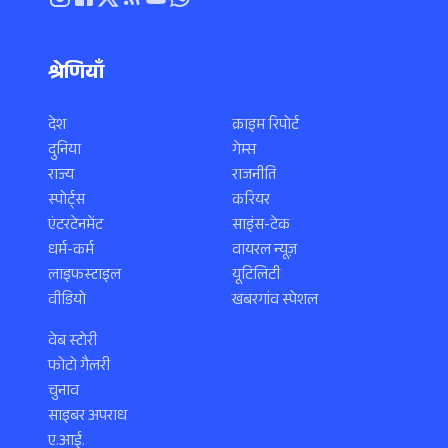
श्रेणियाँ
देश
क्राइम रिपोर्ट
दुनिया
गेम्स
राज्य
राजनीति
स्पोर्ट्स
करियर
एंटरटेनमेंट
साइंस-टेक
धर्म-कर्म
वायरल न्यूज़
लाइफस्टाइल
यूटिलिटी
वीडियो
खबरगांव स्पेशल
वेब स्टोरी
फोटो गैलरी
चुनाव
साइबर अपराध
ए.आई.