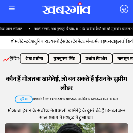
मूड
का जान लीजिए
पहले तल्खी, अब गुपचुप बैठकें, BJP के करीब कैसे आ रहे सुखबीर बादल? इनस
होम
लेटेस्ट
देश
दुनिया
राज्य
स्पोर्ट्स
एंटरटेनमेंट
धर्म-कर्म
लाइफस्टाइल
वीडिय
ट्रेंडिंग:
शेख हसीना
बृजभूषण सिंह
प्रशांत किशोर
मानसून सत
कौन हैं मोजतबा खामेनेई, जो बन सकते हैं ईरान के सुप्रीम
लीडर
खबरगांव डेस्क
•
TEHRAN
18 Nov 2024, (अपडेटेड 18 Nov 2024, 1:03 PM IST)
दुनिया
मोजतबा ईरान के सर्वोच्च नेता अली खामेनेई के दूसरे बेटे हैं। उनका जन्म
साल 1969 में मशहद में हुआ था।