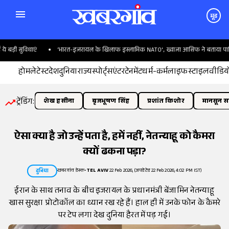
मूड
़ी सुविधाएं
'भारत-इजरायल के खिलाफ इस्लामिक NATO', ख्वाजा आसिफ ने बताया पाकिस्त
होम
लेटेस्ट
देश
दुनिया
राज्य
स्पोर्ट्स
एंटरटेनमेंट
धर्म-कर्म
लाइफस्टाइल
वीडिय
ट्रेंडिंग:
शेख हसीना
बृजभूषण सिंह
प्रशांत किशोर
मानसून सत
ऐसा क्या है जो उन्हें पता है, हमें नहीं, नेतन्याहू को कैमरा
क्यों ढकना पड़ा?
खबरगांव डेस्क
•
TEL AVIV
22 Feb 2026, (अपडेटेड 22 Feb 2026, 4:02 PM IST)
दुनिया
ईरान के साथ तनाव के बीच इजरायल के प्रधानमंत्री बेंजामिन नेतन्याहू
खास सुरक्षा प्रोटोकॉल का ध्यान रख रहे हैं। हाल ही में उनके फोन के कैमरे
पर टेप लगा देख दुनिया हैरत में पड़ गई।