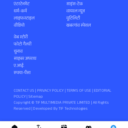
एंटरटेनमेंट
साइंस-टेक
धर्म-कर्म
वायरल न्यूज़
लाइफस्टाइल
यूटिलिटी
वीडियो
खबरगांव स्पेशल
वेब स्टोरी
फोटो गैलरी
चुनाव
साइबर अपराध
ए.आई.
रुपया-पैसा
CONTACT US |
PRIVACY POLICY
|
TERMS OF USE
|
EDITORIAL
POLICY
| Sitemap
Copyright ©️ TIF MULTIMEDIA PRIVATE LIMITED | All Rights
Reserved | Developed By
TIF Technologies