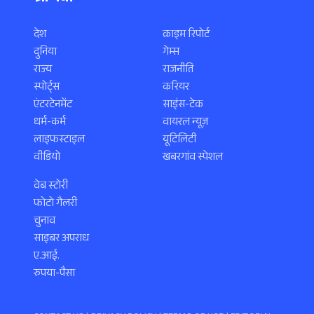
देश
क्राइम रिपोर्ट
दुनिया
गेम्स
राज्य
राजनीति
स्पोर्ट्स
करियर
एंटरटेनमेंट
साइंस-टेक
धर्म-कर्म
वायरल न्यूज़
लाइफस्टाइल
यूटिलिटी
वीडियो
खबरगांव स्पेशल
वेब स्टोरी
फोटो गैलरी
चुनाव
साइबर अपराध
ए.आई.
रुपया-पैसा