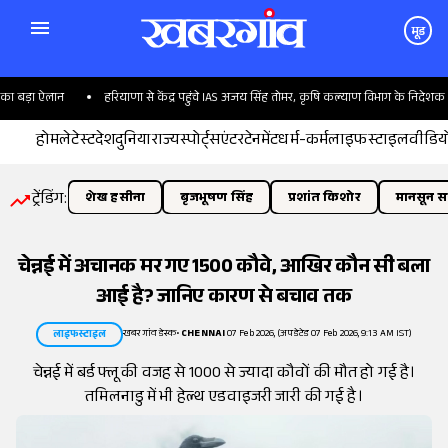
मूड
 बड़ा ऐलान
हरियाणा से केंद्र पहुंचे IAS अजय सिंह तोमर, कृषि कल्याण विभाग के निदेशक बने
होम
लेटेस्ट
देश
दुनिया
राज्य
स्पोर्ट्स
एंटरटेनमेंट
धर्म-कर्म
लाइफस्टाइल
वीडिय
ट्रेंडिंग:
शेख हसीना
बृजभूषण सिंह
प्रशांत किशोर
मानसून सत
चेन्नई में अचानक मर गए 1500 कौवे, आखिर कौन सी बला
आई है? जानिए कारण से बचाव तक
खबरगांव डेस्क
•
CHENNAI
07 Feb 2026, (अपडेटेड 07 Feb 2026, 9:13 AM IST)
लाइफस्टाइल
चेन्नई में बर्ड फ्लू की वजह से 1000 से ज्यादा कौवों की मौत हो गई है।
तमिलनाडु में भी हेल्थ एडवाइजरी जारी की गई है।