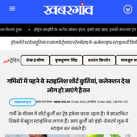
मूड
म कितना हुआ
होर्मुज समझौते के करीब ओमान-ईरान, इसमें क्या खास; इसकी सफलता ट्रंप पर क्
होम
लेटेस्ट
देश
दुनिया
राज्य
स्पोर्ट्स
एंटरटेनमेंट
धर्म-कर्म
लाइफस्टाइल
वीडिय
ट्रेंडिंग:
शेख हसीना
बृजभूषण सिंह
प्रशांत किशोर
मानसून सत
गर्मियों में पहने ये स्टाइलिश शॉर्ट कुर्तियां, कलेक्शन देख
लोग हो जाएंगे हैरान
खबरगांव डेस्क
•
NEW DELHI
10 Mar 2026, (अपडेटेड 10 Mar 2026, 1:28 PM IST)
लाइफस्टाइल
गर्मी के मौसम में शॉर्ट कुर्ती का ट्रेंड हमेशा छाया रहता है। ये आउटफिट
दिखने में बहुत स्टाइलिश लगता है। आप कुर्ती को इंडो-वेसटर्न लुक में
स्टाइल कर सकते हैं।