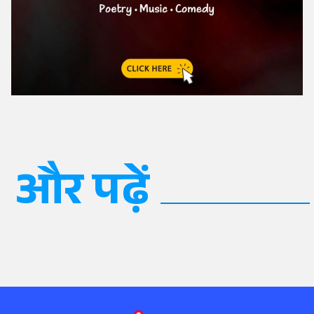
और पढ़ें