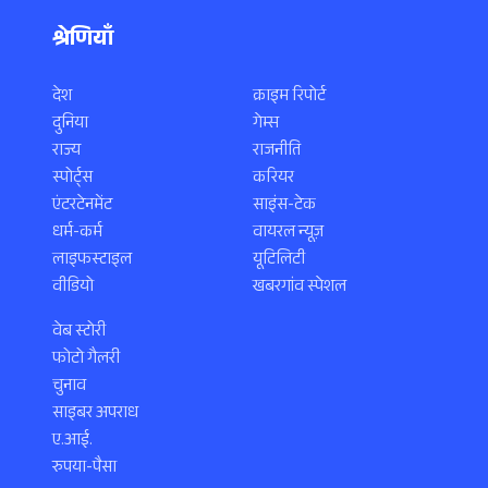
श्रेणियाँ
देश
क्राइम रिपोर्ट
दुनिया
गेम्स
राज्य
राजनीति
स्पोर्ट्स
करियर
एंटरटेनमेंट
साइंस-टेक
धर्म-कर्म
वायरल न्यूज़
लाइफस्टाइल
यूटिलिटी
वीडियो
खबरगांव स्पेशल
वेब स्टोरी
फोटो गैलरी
चुनाव
साइबर अपराध
ए.आई.
रुपया-पैसा