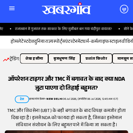
मूड
राजस्थान से गुजरात तक सरकार के लिए मुसीबत बन गया चंदीपुरा वायरस?
सोने के कड़े
होम
लेटेस्ट
देश
दुनिया
राज्य
स्पोर्ट्स
एंटरटेनमेंट
धर्म-कर्म
लाइफस्टाइल
वीडिय
ट्रेंडिंग:
शेख हसीना
बृजभूषण सिंह
प्रशांत किशोर
मानसून सत
ऑपरेशन टाइगर और TMC में बगावत के बाद क्या NDA
जुटा पाएगा दो तिहाई बहुमत?
खबरगांव डेस्क
•
NEW DELHI
06 Jul 2026, (अपडेटेड 06 Jul 2026, 12:45 AM IST)
देश
TMC और शिवसेना (UBT) के बड़ी बगावत के बाद विपक्ष कमजोर होता
दिख रहा है। इससे NDA को फायदा हो सकता है, जिसका इस्तेमाल
संविधान संशोधन के लिए बहुमत पाने में किया जा सकता है।