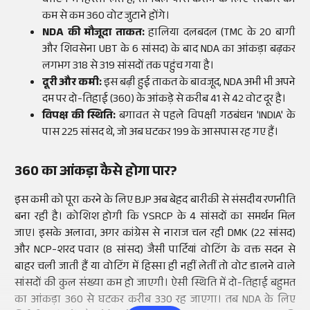
वोटिंग में हिस्सा लेते हैं, तो बिल पास कराने के लिए सरकार को
कम से कम 360 वोट जुटाने होंगे।
NDA की मौजूदा ताकत:
हालिया दलबदल (TMC के 20 बागी
और शिवसेना UBT के 6 सांसद) के बाद NDA का आंकड़ा बढ़कर
लगभग 318 से 319 सांसदों तक पहुंच गया है।
दूरी और कमी:
इस बढ़ी हुई ताकत के बावजूद, NDA अभी भी अपने
दम पर दो-तिहाई (360) के आंकड़े से करीब 41 से 42 वोट दूर है।
विपक्ष की स्थिति:
बगावत से पहले विपक्षी गठबंधन 'INDIA' के
पास 225 सांसद थे, जो अब घटकर 199 के आसपास रह गए हैं।
360 का आंकड़ा कैसे होगा पार?
इस कमी को पूरा करने के लिए BJP अब बेहद बारीकी से संसदीय रणनीति
बना रही है। कोशिश होगी कि YSRCP के 4 सांसदों का समर्थन मिल
जाए। इसके अलावा, अगर कांग्रेस से नाराज चल रही DMK (22 सांसद)
और NCP-शरद पवार (8 सांसद) जैसी पार्टियां वोटिंग के वक्त सदन से
बाहर चली जाती हैं या वोटिंग में हिस्सा ही नहीं लेतीं तो वोट डालने वाले
सांसदों की कुल संख्या कम हो जाएगी। ऐसी स्थिति में दो-तिहाई बहुमत
का आंकड़ा 360 से घटकर करीब 330 रह जाएगा। तब NDA के लिए