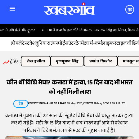
मूड
े मांगे पंखे और कूलर
UP में BSP के इकलौते विधायक उमाशंकर सिंह का निधन, कैंसर से थे प
होम
लेटेस्ट
देश
दुनिया
राज्य
स्पोर्ट्स
एंटरटेनमेंट
धर्म-कर्म
लाइफस्टाइल
वीडिय
ट्रेंडिंग:
शेख हसीना
बृजभूषण सिंह
प्रशांत किशोर
मानसून सत
कौन थीं विधि मेघा? कनाडा में हत्या, 15 दिन बाद भी भारत
को नहीं मिली लाश
खबरगांव डेस्क
•
AHMEDABAD
29 May 2026, (अपडेटेड 29 May 2026, 7:29 AM IST)
देश
कनाडा में गुजरात की 22 साल की स्टूडेंट विधि मेघा की चाकू मारकर हत्या
कर दी गई है। मर्डर के 15 दिन बाद भी शव भारत नहीं आने से परेशान
परिवार ने विदेश मंत्रालय से मदद की गुहार लगाई है।