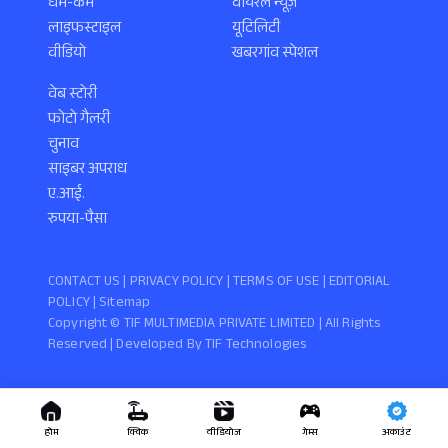
धर्म-कर्म
वायरल न्यूज़
लाइफस्टाइल
यूटिलिटी
वीडियो
खबरगांव स्पेशल
वेब स्टोरी
फोटो गैलरी
चुनाव
साइबर अपराध
ए.आई.
रुपया-पैसा
CONTACT US |
PRIVACY POLICY
|
TERMS OF USE
|
EDITORIAL
POLICY
| Sitemap
Copyright ©️ TIF MULTIMEDIA PRIVATE LIMITED | All Rights
Reserved | Developed By
TIF Technologies
होम
क्विक
वीडियोज
गेम्स
अकाउंट