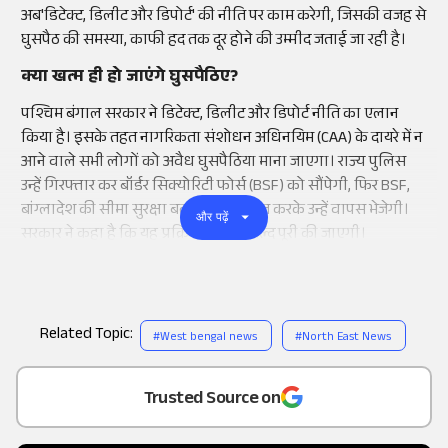
अब'डिटेक्ट, डिलीट और डिपोर्ट' की नीति पर काम करेगी, जिसकी वजह से
घुसपैठ की समस्या, काफी हद तक दूर होने की उम्मीद जताई जा रही है।
क्या खत्म ही हो जाएंगे घुसपैठिए?
पश्चिम बंगाल सरकार ने डिटेक्ट, डिलीट और डिपोर्ट नीति का एलान
किया है। इसके तहत नागरिकता संशोधन अधिनयिम (CAA) के दायरे में न
आने वाले सभी लोगों को अवैध घुसपैठिया माना जाएगा। राज्य पुलिस
उन्हें गिरफ्तार कर बॉर्डर सिक्योरिटी फोर्स (BSF) को सौंपेगी, फिर BSF,
बांग्लादेश की सीमा सुरक्षा बल (BDR) से बात करके उन्हें वापस भेजेगी।
और पढ़ें
सरकार ने कहा है कि यह प्रक्रिया जल्द से जल्द पूरी की जाएगी।
Related Topic:
#
West bengal news
#
North East News
Add
as a
Trusted Source on