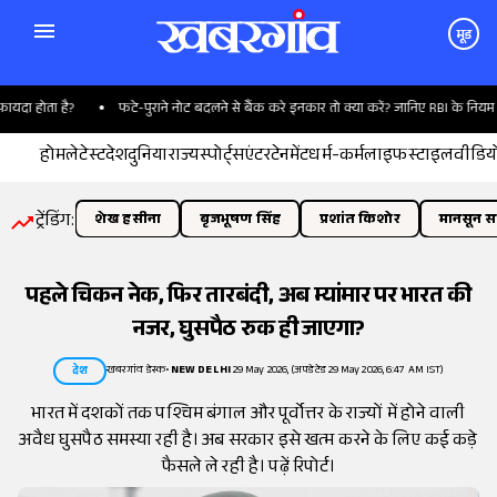
मूड
ोता है?
फटे-पुराने नोट बदलने से बैंक करे इनकार तो क्या करें? जानिए RBI के नियम
होम
लेटेस्ट
देश
दुनिया
राज्य
स्पोर्ट्स
एंटरटेनमेंट
धर्म-कर्म
लाइफस्टाइल
वीडिय
ट्रेंडिंग:
शेख हसीना
बृजभूषण सिंह
प्रशांत किशोर
मानसून सत
पहले चिकन नेक, फिर तारबंदी, अब म्यांमार पर भारत की
नजर, घुसपैठ रुक ही जाएगा?
खबरगांव डेस्क
•
NEW DELHI
29 May 2026, (अपडेटेड 29 May 2026, 6:47 AM IST)
देश
भारत में दशकों तक पश्चिम बंगाल और पूर्वोत्तर के राज्यों में होने वाली
अवैध घुसपैठ समस्या रही है। अब सरकार इसे खत्म करने के लिए कई कड़े
फैसले ले रही है। पढ़ें रिपोर्ट।