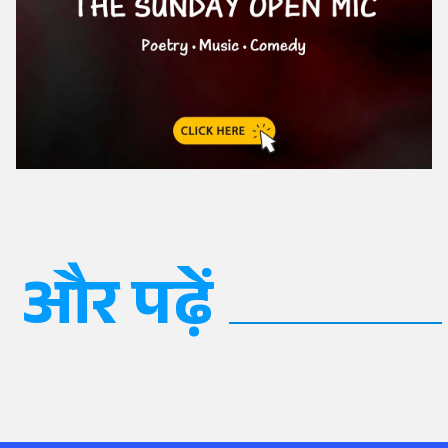
और पढ़ें