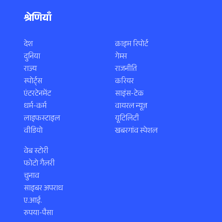
श्रेणियाँ
देश
क्राइम रिपोर्ट
दुनिया
गेम्स
राज्य
राजनीति
स्पोर्ट्स
करियर
एंटरटेनमेंट
साइंस-टेक
धर्म-कर्म
वायरल न्यूज़
लाइफस्टाइल
यूटिलिटी
वीडियो
खबरगांव स्पेशल
वेब स्टोरी
फोटो गैलरी
चुनाव
साइबर अपराध
ए.आई.
रुपया-पैसा