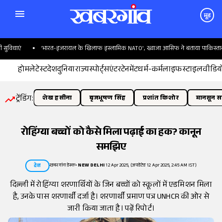
मूड
धाएं
'भारत-इजरायल के खिलाफ इस्लामिक NATO', ख्वाजा आसिफ ने बताया पाकिस्तान का प
होम
लेटेस्ट
देश
दुनिया
राज्य
स्पोर्ट्स
एंटरटेनमेंट
धर्म-कर्म
लाइफस्टाइल
वीडिय
ट्रेंडिंग:
शेख हसीना
बृजभूषण सिंह
प्रशांत किशोर
मानसून सत
रोहिंग्या बच्चों को कैसे मिला पढ़ाई का हक? कानून
समझिए
खबरगांव डेस्क
•
NEW DELHI
12 Apr 2025, (अपडेटेड 12 Apr 2025, 2:45 AM IST)
देश
दिल्ली में रोहिंग्या शरणार्थियों के जिन बच्चों को स्कूलों में एडमिशन मिला
है, उनके पास शरणार्थी दर्जा है। शरणार्थी प्रमाण पत्र UNHCR की ओर से
जारी किया जाता है। पढ़ें रिपोर्ट।