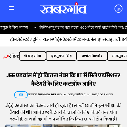
मूड
क्त ने लिया जायजा
हिलिंग-लामू रोड पर बड़ा हादसा, 600 मीटर गहरी खाई में गिरी कार; दो की
होम
लेटेस्ट
देश
दुनिया
राज्य
स्पोर्ट्स
एंटरटेनमेंट
धर्म-कर्म
लाइफस्टाइल
वीडिय
ट्रेंडिंग:
शेख हसीना
बृजभूषण सिंह
प्रशांत किशोर
मानसून सत
JEE एडवांस में हो कितना नंबर कि IIT में मिले एडमिशन?
कैटेगरी के लिए कटऑफ जानिए
खबरगांव डेस्क
•
NEW DELHI
01 Jun 2026, (अपडेटेड 01 Jun 2026, 7:06 AM IST)
देश
जेईई एडवांस्ड का रिजल्ट जारी हो चुका है। लाखों छात्रों ने इस परीक्षा की
तैयारी की थी। जानिए हर कैटेगरी के छात्रों के लिए कितने नंबर होना
जरूरी है, साथ ही यह भी जान लीजिए कि किस छात्र ने टॉप किया है।