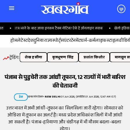
मूड
ITR भरने के बाद आया इनकम टैक्स नोटिस? ऐसे दें ऑनलाइन जवाब
खेलो इंडिया पर 
होम
लेटेस्ट
देश
दुनिया
राज्य
स्पोर्ट्स
एंटरटेनमेंट
धर्म-कर्म
लाइफस्टाइल
वीडिय
ट्रेंडिंग:
शेख हसीना
बृजभूषण सिंह
प्रशांत किशोर
मानसून सत
पंजाब से पुडुचेरी तक आंधी तूफान, 12 राज्यों में भारी बारिश
की चेतावनी
खबरगांव डेस्क
•
NEW DELHI
01 Jun 2026, (अपडेटेड 01 Jun 2026, 12:47 AM IST)
देश
उत्तर भारत में अभी आंधी-तूफान का सिलसिला जारी रहेगा। सोमवार को
ओडिशा में तूफान का अलर्ट है। मध्य प्रदेश अधिकांश जिलों में भी आंधी
आ सकती है। पंजाब-हरियाणा और चंडीगढ़ में भी मौसम बदला-बदला
रहेगा।